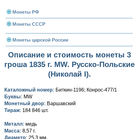
Монеты РФ
Монеты СССР
Современная Россия
Монеты 1991-1993 гг.
Погодовка СССР
Монеты царской России
Памятные и юбилейные
Монеты 1958 года
Николай II (1894-1917)
Описание и стоимость монеты 3
гроша 1835 г. MW. Русско-Польские
Золотые червонцы
Александр III (1881-1894)
Золото
(Николай I).
Памятные и юбилейные
Александр II (1855-1881)
Серебро
Золото
Каталожный номер:
Биткин-1196; Конрос-477/1
Николай I (1825-1855)
Медь
Серебро
Золото
Буквы:
MW
Монетный двор:
Александр I (1801-1825)
Варшавский
Германская оккупация
Медь
Серебро
Платина, золото
Тираж:
184 846 шт.
Павел I (1796-1801)
Для Финляндии
Для Финляндии
Медь
Серебро
Золото
Металл:
медь
Екатерина II (1762-1796)
Памятные и донативные
Памятные и донативные
Для Финляндии
Медь
Серебро
Золото
Масса:
8,57 г.
Диаметр:
25,3 мм.