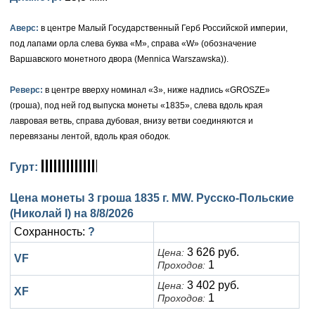
Петр III (1762)
Памятные и донативные
Для Грузии
Медь
Серебро
Золото
Аверс:
в центре Малый Государственный Герб Российской империи,
Елизавета I (1741-1762)
Русско-Польские
Для Грузии
Медь
Серебро
под лапами орла слева буква «М», справа «W» (обозначение
Варшавского монетного двора (Mennica Warszawska)).
Иоанн Антонович (1740-1741)
Для Польши
Для Польши
Медь
Золото
Реверс:
в центре вверху номинал «3», ниже надпись «GROSZE»
Анна Иоанновна (1730-1740)
Памятные и донативные
Сибирские монеты
Серебро
(гроша), под ней год выпуска монеты «1835», слева вдоль края
Петр II (1727-1730)
лавровая ветвь, справа дубовая, внизу ветви соединяются и
Для Молдавии и Валахии
Медь
перевязаны лентой, вдоль края ободок.
Екатерина I (1725-1727)
Таврические монеты
Для Пруссии
Гурт:
Петр I (1682-1725)
Ливонезы
Цена монеты 3 гроша 1835 г. MW. Русско-Польские
Альбертусталер
Золото
(Николай I) на
8/8/2026
Сохранность:
?
Серебро
3 626 руб.
Цена:
VF
1
Проходов:
Медь
3 402 руб.
Цена:
XF
Для Речи Посполитой
1
Проходов: