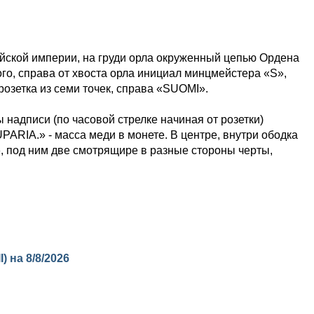
ийской империи, на груди орла окруженный цепью Ордена
го, справа от хвоста орла инициал минцмейстера «S»,
озетка из семи точек, справа «SUOMI».
ы надписи (по часовой стрелке начиная от розетки)
PARIA.» - масса меди в монете. В центре, внутри ободка
 под ним две смотрящире в разные стороны черты,
I) на
8/8/2026