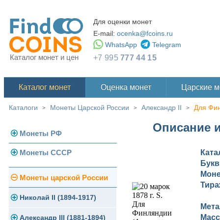
Для оценки монет
E-mail:
ocenka@fcoins.ru
WhatsApp
Telegram
Каталог монет и цен
+7 995
777 44 15
Каталог монет
Оценка монет
Царские 
Каталоги
Монеты Царской России
Александр II
Для Фи
>
>
>
Описание и
Монеты РФ
Монеты СССР
Ката
Современная Россия
Бук
Монеты 1991-1993 гг.
Моне
Погодовка СССР
Монеты царской России
Тира
Памятные и юбилейные
Монеты 1958 года
Николай II (1894-1917)
Мета
Масс
Золотые червонцы
Александр III (1881-1894)
Золото