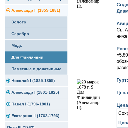
Соде
Памятные и юбилейные
Александр II (1855-1881)
Серебро
Золото
Диам
Золото
Медь
Серебро
Авер
Св. 
Серебро
Германская оккупация
Медь
ниже
Медь
Для Финляндии
Для Финляндии
Реве
«5,80
Для Финляндии
Памятные и донативные
Памятные и донативные
обоз
разд
Памятные и донативные
Гурт
Николай I (1825-1855)
Александр I (1801-1825)
Платина, золото
Цена
Павел I (1796-1801)
Серебро
Золото
Цена
Сох
Екатерина II (1762-1796)
Медь
Серебро
Золото
Цена
Петр III (1762)
Для Грузии
Медь
Серебро
Золото