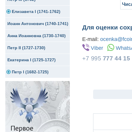
Чис
Елизавета I (1741-1762)
Русско-Польские
Для Грузии
Медь
Серебро
Иоанн Антонович (1740-1741)
Для Польши
Для Польши
Медь
Золото
Для оценки сох
Анна Иоанновна (1730-1740)
Памятные и донативные
Сибирские монеты
Серебро
E-mail:
ocenka@fcoin
Viber
Whats
Петр II (1727-1730)
Для Молдавии и Валахии
Медь
+7 995
777 44 15
Екатерина I (1725-1727)
Таврические монеты
Для Пруссии
Петр I (1682-1725)
Ливонезы
Альбертусталер
Золото
Серебро
Медь
Для Речи Посполитой