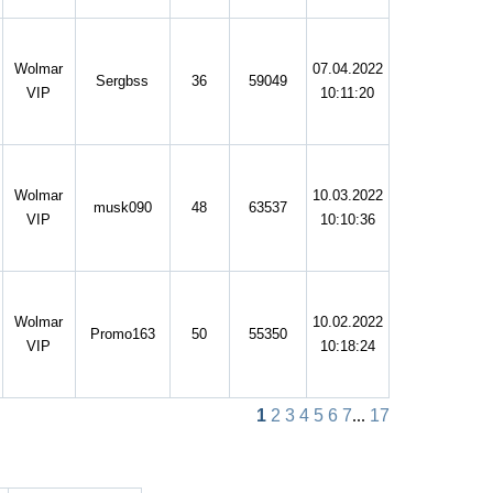
Wolmar
07.04.2022
Sergbss
36
59049
VIP
10:11:20
Wolmar
10.03.2022
musk090
48
63537
VIP
10:10:36
Wolmar
10.02.2022
Promo163
50
55350
VIP
10:18:24
1
2
3
4
5
6
7
...
17