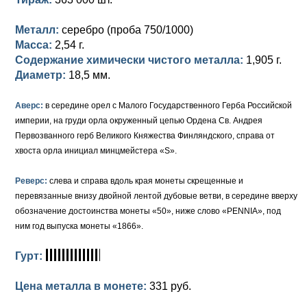
Петр III (1762)
Памятные и донативные
Для Грузии
Медь
Серебро
Золото
Металл:
серебро (проба 750/1000)
Елизавета I (1741-1762)
Русско-Польские
Для Грузии
Медь
Серебро
Масса:
2,54 г.
Содержание химически чистого металла:
1,905 г.
Иоанн Антонович (1740-1741)
Для Польши
Для Польши
Медь
Золото
Диаметр:
18,5 мм.
Анна Иоанновна (1730-1740)
Памятные и донативные
Сибирские монеты
Серебро
Аверс:
в середине орел с Малого Государственного Герба Российской
Петр II (1727-1730)
Для Молдавии и Валахии
Медь
империи, на груди орла окруженный цепью Ордена Св. Андрея
Первозванного герб Великого Княжества Финляндского, справа от
Екатерина I (1725-1727)
Таврические монеты
Для Пруссии
хвоста орла инициал минцмейстера «S».
Петр I (1682-1725)
Ливонезы
Реверс:
слева и справа вдоль края монеты скрещенные и
перевязанные внизу двойной лентой дубовые ветви, в середине вверху
Альбертусталер
Золото
обозначение достоинства монеты «50», ниже слово «PENNIA», под
ним год выпуска монеты «1866».
Серебро
Гурт:
Медь
Цена металла в монете:
331 руб.
Для Речи Посполитой