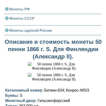
Монеты РФ
Монеты СССР
Современная Россия
Монеты 1991-1993 гг.
Погодовка СССР
Монеты царской России
Памятные и юбилейные
Монеты 1958 года
Николай II (1894-1917)
Описание и стоимость монеты 50
пенни 1866 г. S. Для Финляндии
Золотые червонцы
Александр III (1881-1894)
Золото
(Александр II).
Памятные и юбилейные
Александр II (1855-1881)
Серебро
Золото
Николай I (1825-1855)
Медь
Серебро
Золото
Александр I (1801-1825)
Германская оккупация
Медь
Серебро
Платина, золото
Павел I (1796-1801)
Для Финляндии
Для Финляндии
Медь
Серебро
Золото
Каталожный номер:
Биткин-634; Конрос-485/3
Буквы:
S
Екатерина II (1762-1796)
Памятные и донативные
Памятные и донативные
Для Финляндии
Медь
Серебро
Золото
Монетный двор:
Гельсингфорсский
Тираж:
363 000 шт.