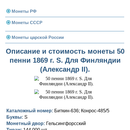
Монеты РФ
Монеты СССР
Современная Россия
Монеты 1991-1993 гг.
Погодовка СССР
Монеты царской России
Памятные и юбилейные
Монеты 1958 года
Николай II (1894-1917)
Описание и стоимость монеты 50
пенни 1869 г. S. Для Финляндии
Золотые червонцы
Александр III (1881-1894)
Золото
(Александр II).
Памятные и юбилейные
Александр II (1855-1881)
Серебро
Золото
Николай I (1825-1855)
Медь
Серебро
Золото
Александр I (1801-1825)
Германская оккупация
Медь
Серебро
Платина, золото
Павел I (1796-1801)
Для Финляндии
Для Финляндии
Медь
Серебро
Золото
Каталожный номер:
Биткин-636; Конрос-485/5
Буквы:
S
Екатерина II (1762-1796)
Памятные и донативные
Памятные и донативные
Для Финляндии
Медь
Серебро
Золото
Монетный двор:
Гельсингфорсский
Тираж:
144 000 шт.