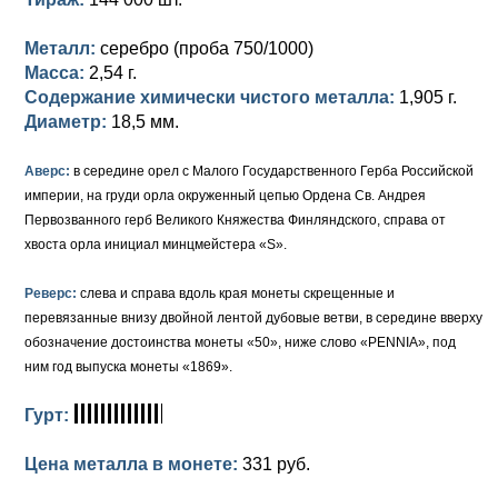
Петр III (1762)
Памятные и донативные
Для Грузии
Медь
Серебро
Золото
Металл:
серебро (проба 750/1000)
Елизавета I (1741-1762)
Русско-Польские
Для Грузии
Медь
Серебро
Масса:
2,54 г.
Содержание химически чистого металла:
1,905 г.
Иоанн Антонович (1740-1741)
Для Польши
Для Польши
Медь
Золото
Диаметр:
18,5 мм.
Анна Иоанновна (1730-1740)
Памятные и донативные
Сибирские монеты
Серебро
Аверс:
в середине орел с Малого Государственного Герба Российской
Петр II (1727-1730)
Для Молдавии и Валахии
Медь
империи, на груди орла окруженный цепью Ордена Св. Андрея
Первозванного герб Великого Княжества Финляндского, справа от
Екатерина I (1725-1727)
Таврические монеты
Для Пруссии
хвоста орла инициал минцмейстера «S».
Петр I (1682-1725)
Ливонезы
Реверс:
слева и справа вдоль края монеты скрещенные и
перевязанные внизу двойной лентой дубовые ветви, в середине вверху
Альбертусталер
Золото
обозначение достоинства монеты «50», ниже слово «PENNIA», под
ним год выпуска монеты «1869».
Серебро
Гурт:
Медь
Цена металла в монете:
331 руб.
Для Речи Посполитой