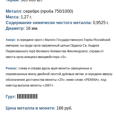
Петр III (1762)
Памятные и донативные
Для Грузии
Медь
Серебро
Золото
Металл:
серебро (проба 750/1000)
Елизавета I (1741-1762)
Русско-Польские
Для Грузии
Медь
Серебро
Масса:
1,27 г.
Содержание химически чистого металла:
0,9525 г.
Иоанн Антонович (1740-1741)
Для Польши
Для Польши
Медь
Золото
Диаметр:
16 мм.
Анна Иоанновна (1730-1740)
Памятные и донативные
Сибирские монеты
Серебро
Аверс:
в середине орел с Малого Государственного Герба Российской
Петр II (1727-1730)
Для Молдавии и Валахии
Медь
империи, на груди орла окруженный цепью Ордена Св. Андрея
Первозванного герб Великого Княжества Финляндского, справа от
Екатерина I (1725-1727)
Таврические монеты
Для Пруссии
хвоста орла инициал минцмейстера «S».
Петр I (1682-1725)
Ливонезы
Реверс:
слева и справа вдоль края монеты скрещенные и
перевязанные внизу двойной лентой дубовые ветви, в середине вверху
Альбертусталер
Золото
обозначение достоинства монеты «25», ниже слово «PENNIA», под
ним год выпуска монеты «1867».
Серебро
Гурт:
Медь
Цена металла в монете:
166 руб.
Для Речи Посполитой