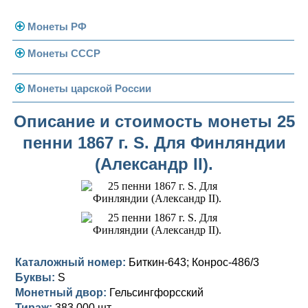
Монеты РФ
Монеты СССР
Современная Россия
Монеты 1991-1993 гг.
Погодовка СССР
Монеты царской России
Памятные и юбилейные
Монеты 1958 года
Николай II (1894-1917)
Описание и стоимость монеты 25
пенни 1867 г. S. Для Финляндии
Золотые червонцы
Александр III (1881-1894)
Золото
(Александр II).
Памятные и юбилейные
Александр II (1855-1881)
Серебро
Золото
Николай I (1825-1855)
Медь
Серебро
Золото
Александр I (1801-1825)
Германская оккупация
Медь
Серебро
Платина, золото
Павел I (1796-1801)
Для Финляндии
Для Финляндии
Медь
Серебро
Золото
Каталожный номер:
Биткин-643; Конрос-486/3
Буквы:
S
Екатерина II (1762-1796)
Памятные и донативные
Памятные и донативные
Для Финляндии
Медь
Серебро
Золото
Монетный двор:
Гельсингфорсский
Тираж:
383 000 шт.