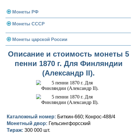
Монеты РФ
Монеты СССР
Современная Россия
Монеты 1991-1993 гг.
Погодовка СССР
Монеты царской России
Памятные и юбилейные
Монеты 1958 года
Николай II (1894-1917)
Описание и стоимость монеты 5
пенни 1870 г. Для Финляндии
Золотые червонцы
Александр III (1881-1894)
Золото
(Александр II).
Памятные и юбилейные
Александр II (1855-1881)
Серебро
Золото
Николай I (1825-1855)
Медь
Серебро
Золото
Александр I (1801-1825)
Германская оккупация
Медь
Серебро
Платина, золото
Павел I (1796-1801)
Для Финляндии
Для Финляндии
Медь
Серебро
Золото
Каталожный номер:
Биткин-660; Конрос-488/4
Монетный двор:
Гельсингфорсский
Екатерина II (1762-1796)
Памятные и донативные
Памятные и донативные
Для Финляндии
Медь
Серебро
Золото
Тираж:
300 000 шт.