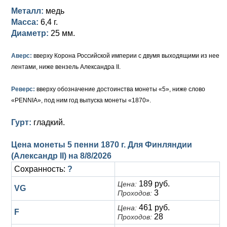
Петр III (1762)
Памятные и донативные
Для Грузии
Медь
Серебро
Золото
Металл:
медь
Масса:
6,4 г.
Елизавета I (1741-1762)
Русско-Польские
Для Грузии
Медь
Серебро
Диаметр:
25 мм.
Иоанн Антонович (1740-1741)
Для Польши
Для Польши
Медь
Золото
Аверс:
вверху Корона Российской империи с двумя выходящими из нее
Анна Иоанновна (1730-1740)
Памятные и донативные
Сибирские монеты
Серебро
лентами, ниже вензель Александра II.
Петр II (1727-1730)
Для Молдавии и Валахии
Медь
Реверс:
вверху обозначение достоинства монеты «5», ниже слово
«PENNIA», под ним год выпуска монеты «1870».
Екатерина I (1725-1727)
Таврические монеты
Для Пруссии
Гурт:
гладкий.
Петр I (1682-1725)
Ливонезы
Цена монеты 5 пенни 1870 г. Для Финляндии
Альбертусталер
Золото
(Александр II) на
8/8/2026
Сохранность:
?
Серебро
189 руб.
Цена:
VG
Медь
3
Проходов:
461 руб.
Цена:
F
Для Речи Посполитой
28
Проходов: