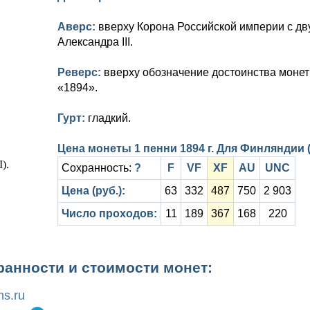
Аверс:
вверху Корона Российской империи с дв
Александра III.
Реверс:
вверху обозначение достоинства монет
«1894».
Гурт:
гладкий.
Цена монеты 1 пенни 1894 г. Для Финляндии (
Сохранность:
?
F
VF
XF
AU
UNC
Цена (руб.):
63
332
487
750
2 903
Число проходов:
11
189
367
168
220
ранности и стоимости монет:
s.ru