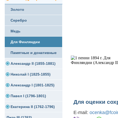
Памятные и юбилейные
Золото
Серебро
Серебро
Медь
Медь
Германская оккупация
Для Финляндии
Для Финляндии
Памятные и донативные
Памятные и донативные
Александр II (1855-1881)
Николай I (1825-1855)
Золото
Александр I (1801-1825)
Серебро
Платина, золото
Павел I (1796-1801)
Медь
Серебро
Золото
Для оценки сох
Екатерина II (1762-1796)
Для Финляндии
Медь
Серебро
Золото
E-mail:
ocenka@fcoin
Петр III (1762)
Памятные и донативные
Для Грузии
Медь
Серебро
Золото