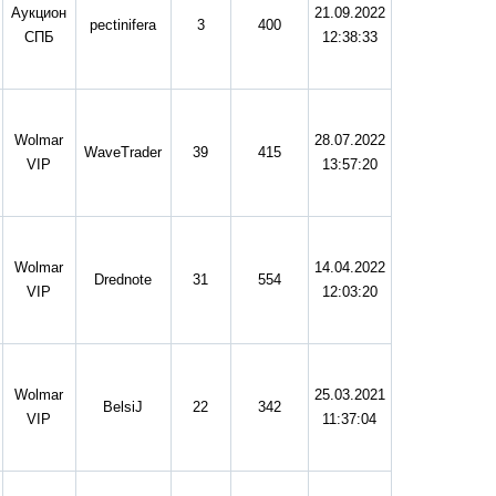
Аукцион
21.09.2022
pectinifera
3
400
СПБ
12:38:33
Wolmar
28.07.2022
WaveTrader
39
415
VIP
13:57:20
Wolmar
14.04.2022
Drednote
31
554
VIP
12:03:20
Wolmar
25.03.2021
BelsiJ
22
342
VIP
11:37:04