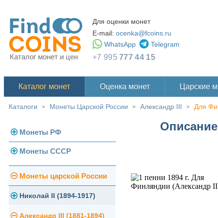
Для оценки монет
E-mail:
ocenka@fcoins.ru
WhatsApp
Telegram
Каталог монет и цен
+7 995
777 44 15
Каталог монет
Оценка монет
Царские 
Каталоги
Монеты Царской России
Александр III
Для Фи
>
>
>
Описание 
Монеты РФ
Монеты СССР
Современная Россия
Монеты 1991-1993 гг.
Погодовка СССР
Монеты царской России
Памятные и юбилейные
Монеты 1958 года
Николай II (1894-1917)
Золотые червонцы
Александр III (1881-1894)
Золото