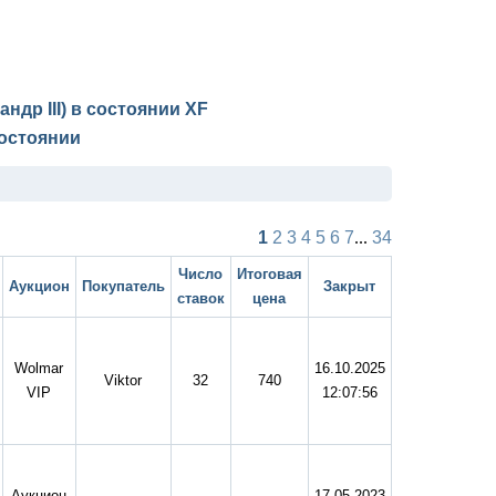
ндр III) в состоянии
XF
остоянии
1
2
3
4
5
6
7
...
34
Число
Итоговая
Аукцион
Покупатель
Закрыт
ставок
цена
Wolmar
16.10.2025
Viktor
32
740
VIP
12:07:56
Аукцион
17.05.2023