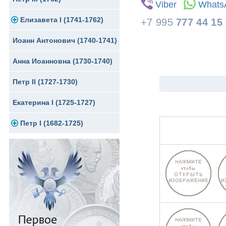
Viber
Whats
Елизавета I (1741-1762)
Русско-Польские
Для Грузии
Медь
Серебро
+7 995
777 44 15
Иоанн Антонович (1740-1741)
Для Польши
Для Польши
Медь
Золото
Анна Иоанновна (1730-1740)
Памятные и донативные
Сибирские монеты
Серебро
Петр II (1727-1730)
Для Молдавии и Валахии
Медь
Екатерина I (1725-1727)
Таврические монеты
Для Пруссии
Петр I (1682-1725)
Ливонезы
Альбертусталер
Золото
Серебро
Медь
Для Речи Посполитой