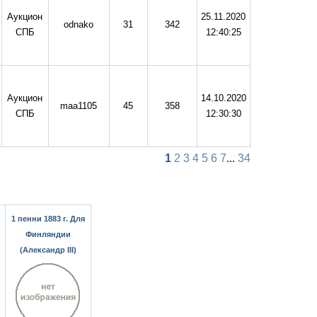
Аукцион
25.11.2020
odnako
31
342
СПБ
12:40:25
Аукцион
14.10.2020
maa1105
45
358
СПБ
12:30:30
1
2
3
4
5
6
7
...
34
1 пенни 1883 г. Для
Финляндии
(Александр III)