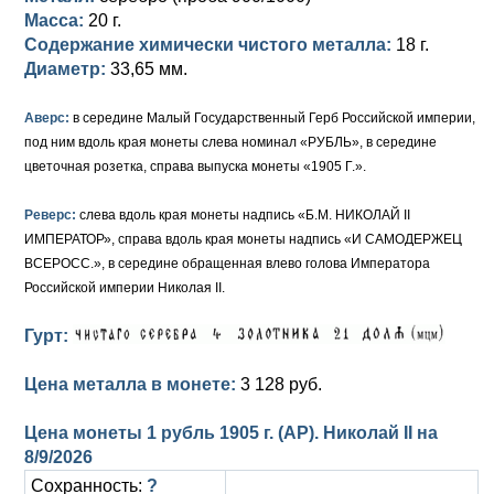
Масса:
20 г.
Елизавета I (1741-1762)
Русско-Польские
Для Грузии
Медь
Серебро
Содержание химически чистого металла:
18 г.
Диаметр:
33,65 мм.
Иоанн Антонович (1740-1741)
Для Польши
Для Польши
Медь
Золото
Аверс:
в середине Малый Государственный Герб Российской империи,
Анна Иоанновна (1730-1740)
Памятные и донативные
Сибирские монеты
Серебро
под ним вдоль края монеты слева номинал «РУБЛЬ», в середине
цветочная розетка, справа выпуска монеты «1905 Г.».
Петр II (1727-1730)
Для Молдавии и Валахии
Медь
Реверс:
слева вдоль края монеты надпись «Б.М. НИКОЛАЙ II
Екатерина I (1725-1727)
Таврические монеты
Для Пруссии
ИМПЕРАТОР», справа вдоль края монеты надпись «И САМОДЕРЖЕЦ
Петр I (1682-1725)
Ливонезы
ВСЕРОСС.», в середине обращенная влево голова Императора
Российской империи Николая II.
Альбертусталер
Золото
Гурт:
Серебро
Цена металла в монете:
3 128 руб.
Медь
Цена монеты 1 рубль 1905 г. (АР). Николай II на
Для Речи Посполитой
8/9/2026
Сохранность:
?