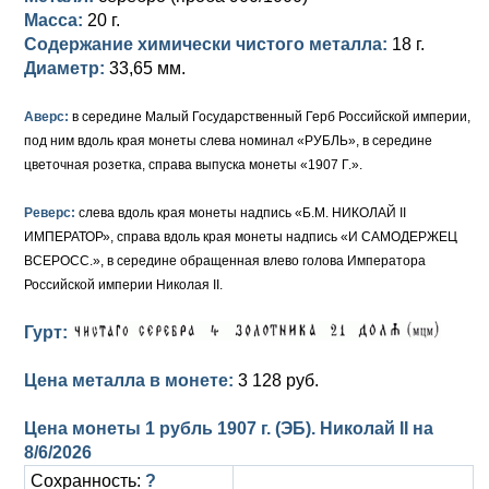
Масса:
20 г.
Елизавета I (1741-1762)
Русско-Польские
Для Грузии
Медь
Серебро
Содержание химически чистого металла:
18 г.
Диаметр:
33,65 мм.
Иоанн Антонович (1740-1741)
Для Польши
Для Польши
Медь
Золото
Аверс:
в середине Малый Государственный Герб Российской империи,
Анна Иоанновна (1730-1740)
Памятные и донативные
Сибирские монеты
Серебро
под ним вдоль края монеты слева номинал «РУБЛЬ», в середине
цветочная розетка, справа выпуска монеты «1907 Г.».
Петр II (1727-1730)
Для Молдавии и Валахии
Медь
Реверс:
слева вдоль края монеты надпись «Б.М. НИКОЛАЙ II
Екатерина I (1725-1727)
Таврические монеты
Для Пруссии
ИМПЕРАТОР», справа вдоль края монеты надпись «И САМОДЕРЖЕЦ
Петр I (1682-1725)
Ливонезы
ВСЕРОСС.», в середине обращенная влево голова Императора
Российской империи Николая II.
Альбертусталер
Золото
Гурт:
Серебро
Цена металла в монете:
3 128 руб.
Медь
Цена монеты 1 рубль 1907 г. (ЭБ). Николай II на
Для Речи Посполитой
8/6/2026
Сохранность:
?