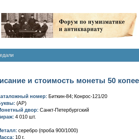
медали
исание и стоимость монеты 50 копеек 1
Каталожный номер:
Биткин-84; Конрос-121/20
Буквы:
(АР)
Монетный двор:
Санкт-Петербургский
Тираж:
4 010 шт.
Металл:
серебро (проба 900/1000)
Масса:
10 г.