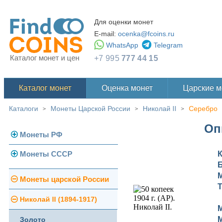
Для оценки монет
E-mail:
ocenka@fcoins.ru
WhatsApp
Telegram
Каталог монет и цен
+7 995
777 44 15
Каталог монет
Оценка монет
Царские 
Каталоги
Монеты Царской России
Николай II
Серебро
>
>
>
Оп
Монеты РФ
Монеты СССР
Современная Россия
Монеты 1991-1993 гг.
Погодовка СССР
Монеты царской России
Памятные и юбилейные
Монеты 1958 года
Николай II (1894-1917)
Золотые червонцы
Золото