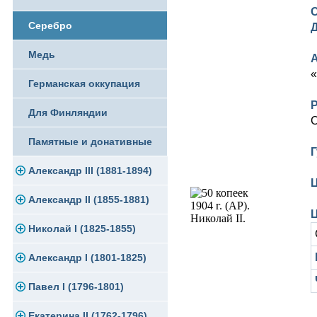
Памятные и юбилейные
Серебро
Медь
«
Германская оккупация
Для Финляндии
С
Памятные и донативные
Г
Александр III (1881-1894)
Ц
Александр II (1855-1881)
Золото
Ц
Николай I (1825-1855)
Серебро
Золото
Александр I (1801-1825)
Медь
Серебро
Платина, золото
Павел I (1796-1801)
Для Финляндии
Медь
Серебро
Золото
Екатерина II (1762-1796)
Памятные и донативные
Для Финляндии
Медь
Серебро
Золото