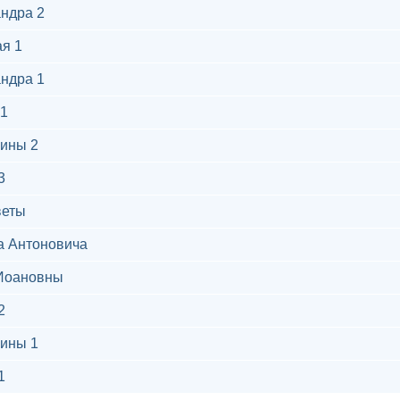
ндра 2
я 1
ндра 1
1
ины 2
3
веты
а Антоновича
Иоановны
2
ины 1
1