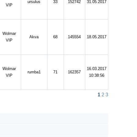
ursulus
33
152742
31.05.2017
VIP
Wolmar
Akva
68
145554
18.05.2017
VIP
Wolmar
16.03.2017
rumba1
71
162357
VIP
10:38:56
1
2
3