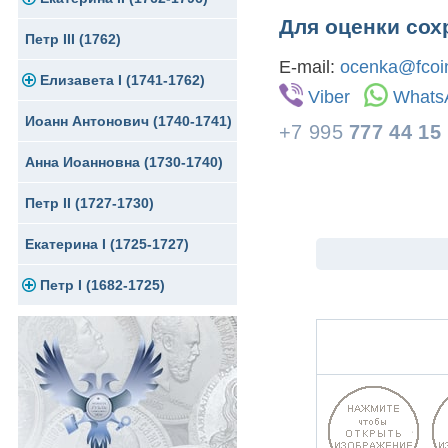
Для оценки сох
Петр III (1762)
Памятные и донативные
Для Грузии
Медь
Серебро
Золото
E-mail:
ocenka@fcoin
Елизавета I (1741-1762)
Русско-Польские
Для Грузии
Медь
Серебро
Viber
Whats
Иоанн Антонович (1740-1741)
Для Польши
Для Польши
Медь
Золото
+7 995
777 44 15
Анна Иоанновна (1730-1740)
Памятные и донативные
Сибирские монеты
Серебро
Петр II (1727-1730)
Для Молдавии и Валахии
Медь
Екатерина I (1725-1727)
Таврические монеты
Для Пруссии
Петр I (1682-1725)
Ливонезы
Альбертусталер
Золото
Серебро
Медь