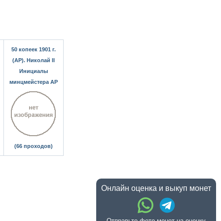
50 копеек 1901 г.
(АР). Николай II
Инициалы
минцмейстера АР
(66 проходов)
Онлайн оценка и выкуп монет
Отправьте фото монет на оценку