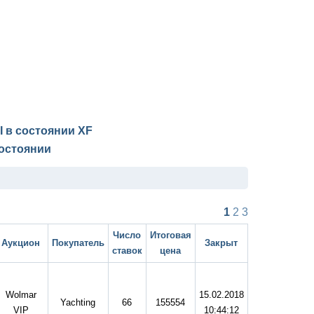
II в состоянии
XF
остоянии
1
2
3
Число
Итоговая
Аукцион
Покупатель
Закрыт
ставок
цена
Wolmar
15.02.2018
Yachting
66
155554
VIP
10:44:12