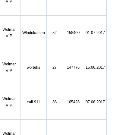
VIP
Wolmar
Wladukamira
52
158400
01.07.2017
VIP
Wolmar
worteks
27
147776
15.06.2017
VIP
Wolmar
call 911
86
165428
07.06.2017
VIP
Wolmar