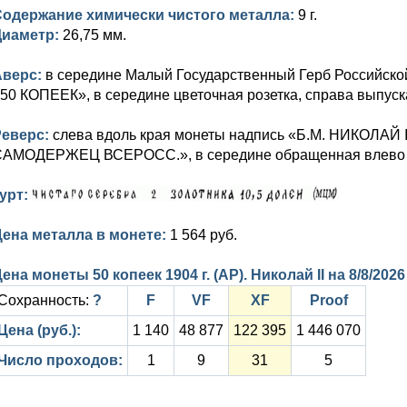
Содержание химически чистого металла:
9 г.
Диаметр:
26,75 мм.
Аверс:
в середине Малый Государственный Герб Российской
50 КОПЕЕК», в середине цветочная розетка, справа выпуска
Реверс:
слева вдоль края монеты надпись «Б.М. НИКОЛАЙ 
АМОДЕРЖЕЦ ВСЕРОСС.», в середине обращенная влево го
урт:
ена металла в монете:
1 564 руб.
ена монеты 50 копеек 1904 г. (АР). Николай II на
8/8/2026
Сохранность:
?
F
VF
XF
Proof
Цена (руб.):
1 140
48 877
122 395
1 446 070
Число проходов:
1
9
31
5