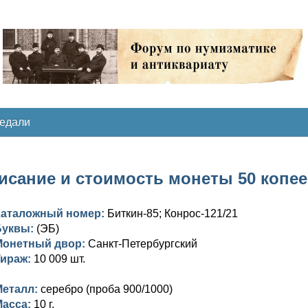
медали
сание и стоимость монеты 50 копеек 1
Каталожный номер:
Биткин-85; Конрос-121/21
Буквы:
(ЭБ)
Монетный двор:
Санкт-Петербургский
Тираж:
10 009 шт.
Металл:
серебро (проба 900/1000)
Масса:
10 г.