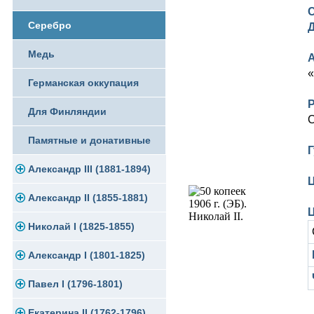
Памятные и юбилейные
Серебро
Медь
«
Германская оккупация
Для Финляндии
С
Памятные и донативные
Г
Александр III (1881-1894)
Ц
Александр II (1855-1881)
Золото
Ц
Николай I (1825-1855)
Серебро
Золото
Александр I (1801-1825)
Медь
Серебро
Платина, золото
Павел I (1796-1801)
Для Финляндии
Медь
Серебро
Золото
Екатерина II (1762-1796)
Памятные и донативные
Для Финляндии
Медь
Серебро
Золото