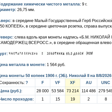
Содержание химически чистого металла:
9 г.
Диаметр:
26,75 мм.
Аверс:
в середине Малый Государственный Герб Российской
50 КОПЕЕК», в середине цветочная розетка, справа выпуска
Реверс:
слева вдоль края монеты надпись «Б.М. НИКОЛАЙ 
АМОДЕРЖЕЦ ВСЕРОСС.», в середине обращенная влево го
урт:
ена металла в монете:
1 564 руб.
ена монеты 50 копеек 1906 г. (ЭБ). Николай II на
8/8/2026
Сохранность:
?
F
VF
XF
AU
UNC
Цена (руб.):
28 000
53 584
73 214
114 486
279 54
Число проходов:
1
15
19
2
8