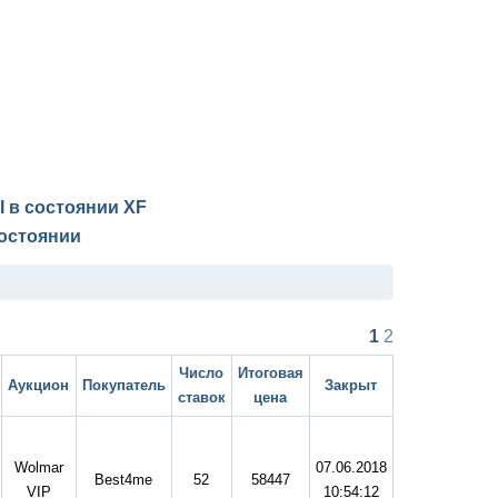
II в состоянии
XF
остоянии
1
2
Число
Итоговая
Аукцион
Покупатель
Закрыт
ставок
цена
Wolmar
07.06.2018
Best4me
52
58447
VIP
10:54:12