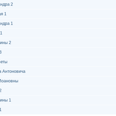
ндра 2
я 1
ндра 1
1
ины 2
3
веты
а Антоновича
Иоановны
2
ины 1
1