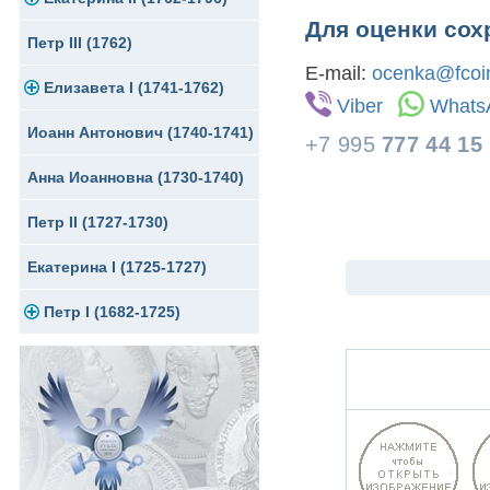
Для оценки сох
Петр III (1762)
Памятные и донативные
Для Грузии
Медь
Серебро
Золото
E-mail:
ocenka@fcoin
Елизавета I (1741-1762)
Русско-Польские
Для Грузии
Медь
Серебро
Viber
Whats
Иоанн Антонович (1740-1741)
Для Польши
Для Польши
Медь
Золото
+7 995
777 44 15
Анна Иоанновна (1730-1740)
Памятные и донативные
Сибирские монеты
Серебро
Петр II (1727-1730)
Для Молдавии и Валахии
Медь
Екатерина I (1725-1727)
Таврические монеты
Для Пруссии
Петр I (1682-1725)
Ливонезы
Альбертусталер
Золото
Серебро
Медь