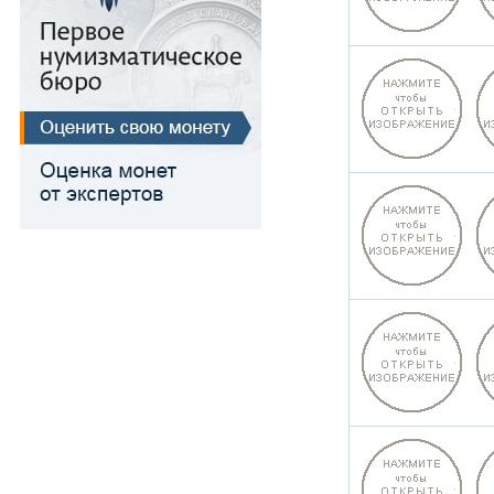
Для Речи Посполитой