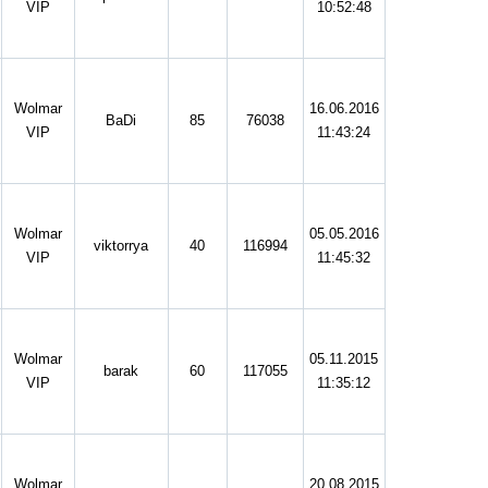
VIP
10:52:48
Wolmar
16.06.2016
BaDi
85
76038
VIP
11:43:24
Wolmar
05.05.2016
viktorrya
40
116994
VIP
11:45:32
Wolmar
05.11.2015
barak
60
117055
VIP
11:35:12
Wolmar
20.08.2015