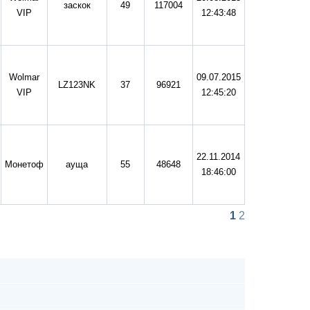
заскок
49
117004
VIP
12:43:48
Wolmar
09.07.2015
LZ123NK
37
96921
VIP
12:45:20
22.11.2014
Монетоф
ауща
55
48648
18:46:00
1
2