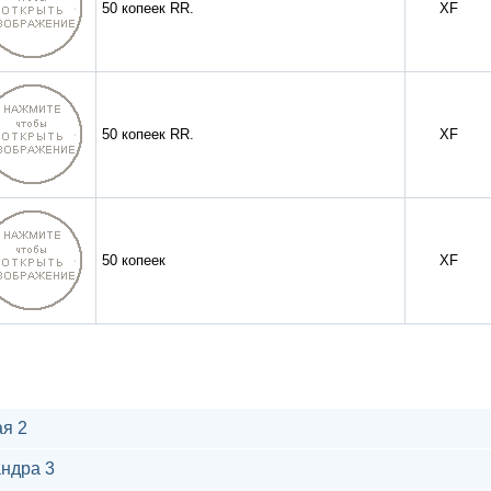
50 копеек RR.
XF
50 копеек RR.
XF
50 копеек
XF
я 2
ндра 3