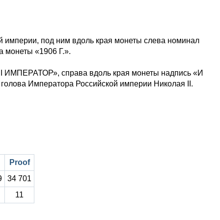
 империи, под ним вдоль края монеты слева номинал
 монеты «1906 Г.».
II ИМПЕРАТОР», справа вдоль края монеты надпись «И
лова Императора Российской империи Николая II.
Proof
9
34 701
11