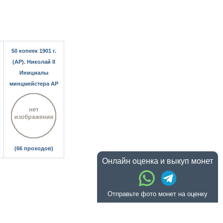
50 копеек 1901 г.
(АР). Николай II
Инициалы
минцмейстера АР
(66 проходов)
Онлайн оценка и выкуп монет
Отправьте фото монет на оценку