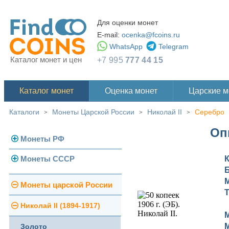
Для оценки монет
E-mail:
ocenka@fcoins.ru
WhatsApp
Telegram
Каталог монет и цен
+7 995
777 44 15
Каталог монет
Оценка монет
Царские 
Каталоги
Монеты Царской России
Николай II
Серебро
>
>
>
Опи
Монеты РФ
Монеты СССР
Современная Россия
Монеты 1991-1993 гг.
Погодовка СССР
Монеты царской России
Памятные и юбилейные
Монеты 1958 года
Николай II (1894-1917)
Золотые червонцы
Золото