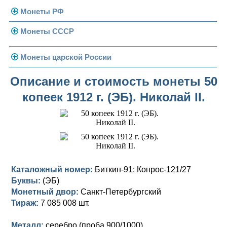
Монеты РФ
Монеты СССР
Современная Россия
Монеты 1991-1993 гг.
Погодовка СССР
Монеты царской России
Памятные и юбилейные
Монеты 1958 года
Николай II (1894-1917)
Описание и стоимость монеты 50
копеек 1912 г. (ЭБ). Николай II.
Золотые червонцы
Александр III (1881-1894)
Золото
Памятные и юбилейные
Александр II (1855-1881)
Серебро
Золото
Николай I (1825-1855)
Медь
Серебро
Золото
Александр I (1801-1825)
Германская оккупация
Медь
Серебро
Платина, золото
Каталожный номер:
Биткин-91; Конрос-121/27
Буквы:
(ЭБ)
Павел I (1796-1801)
Для Финляндии
Для Финляндии
Медь
Серебро
Золото
Монетный двор:
Санкт-Петербургский
Екатерина II (1762-1796)
Тираж:
Памятные и донативные
Памятные и донативные
Для Финляндии
Медь
Серебро
Золото
7 085 008 шт.
Петр III (1762)
Памятные и донативные
Для Грузии
Медь
Серебро
Золото
Металл:
серебро (проба 900/1000)