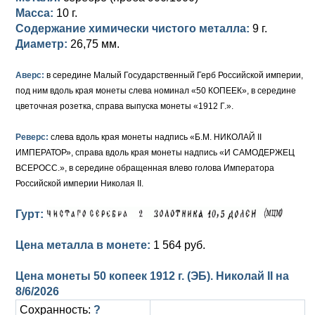
Масса:
10 г.
Елизавета I (1741-1762)
Русско-Польские
Для Грузии
Медь
Серебро
Содержание химически чистого металла:
9 г.
Диаметр:
26,75 мм.
Иоанн Антонович (1740-1741)
Для Польши
Для Польши
Медь
Золото
Аверс:
в середине Малый Государственный Герб Российской империи,
Анна Иоанновна (1730-1740)
Памятные и донативные
Сибирские монеты
Серебро
под ним вдоль края монеты слева номинал «50 КОПЕЕК», в середине
цветочная розетка, справа выпуска монеты «1912 Г.».
Петр II (1727-1730)
Для Молдавии и Валахии
Медь
Реверс:
слева вдоль края монеты надпись «Б.М. НИКОЛАЙ II
Екатерина I (1725-1727)
Таврические монеты
Для Пруссии
ИМПЕРАТОР», справа вдоль края монеты надпись «И САМОДЕРЖЕЦ
Петр I (1682-1725)
Ливонезы
ВСЕРОСС.», в середине обращенная влево голова Императора
Российской империи Николая II.
Альбертусталер
Золото
Гурт:
Серебро
Цена металла в монете:
1 564 руб.
Медь
Цена монеты 50 копеек 1912 г. (ЭБ). Николай II на
Для Речи Посполитой
8/6/2026
Сохранность:
?