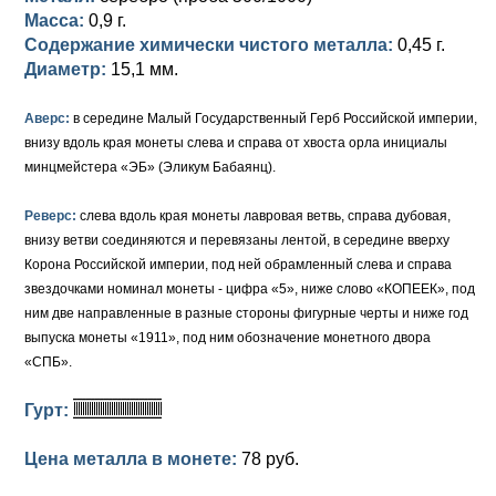
Масса:
0,9 г.
Елизавета I (1741-1762)
Русско-Польские
Для Грузии
Медь
Серебро
Содержание химически чистого металла:
0,45 г.
Диаметр:
15,1 мм.
Иоанн Антонович (1740-1741)
Для Польши
Для Польши
Медь
Золото
Аверс:
в середине Малый Государственный Герб Российской империи,
Анна Иоанновна (1730-1740)
Памятные и донативные
Сибирские монеты
Серебро
внизу вдоль края монеты слева и справа от хвоста орла инициалы
минцмейстера «ЭБ» (Эликум Бабаянц).
Петр II (1727-1730)
Для Молдавии и Валахии
Медь
Реверс:
слева вдоль края монеты лавровая ветвь, справа дубовая,
Екатерина I (1725-1727)
Таврические монеты
Для Пруссии
внизу ветви соединяются и перевязаны лентой, в середине вверху
Петр I (1682-1725)
Ливонезы
Корона Российской империи, под ней обрамленный слева и справа
звездочками номинал монеты - цифра «5», ниже слово «КОПЕЕК», под
Альбертусталер
Золото
ним две направленные в разные стороны фигурные черты и ниже год
выпуска монеты «1911», под ним обозначение монетного двора
Серебро
«СПБ».
Медь
Гурт:
Для Речи Посполитой
Цена металла в монете:
78 руб.