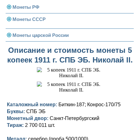
Монеты РФ
Монеты СССР
Современная Россия
Монеты 1991-1993 гг.
Погодовка СССР
Монеты царской России
Памятные и юбилейные
Монеты 1958 года
Николай II (1894-1917)
Описание и стоимость монеты 5
копеек 1911 г. СПБ ЭБ. Николай II.
Золотые червонцы
Александр III (1881-1894)
Золото
Памятные и юбилейные
Александр II (1855-1881)
Серебро
Золото
Николай I (1825-1855)
Медь
Серебро
Золото
Александр I (1801-1825)
Германская оккупация
Медь
Серебро
Платина, золото
Каталожный номер:
Биткин-187; Конрос-170/75
Буквы:
СПБ ЭБ
Павел I (1796-1801)
Для Финляндии
Для Финляндии
Медь
Серебро
Золото
Монетный двор:
Санкт-Петербургский
Екатерина II (1762-1796)
Тираж:
Памятные и донативные
Памятные и донативные
Для Финляндии
Медь
Серебро
Золото
2 700 011 шт.
Петр III (1762)
Памятные и донативные
Для Грузии
Медь
Серебро
Золото
Металл:
серебро (проба 500/1000)