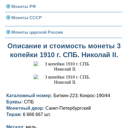
Монеты РФ
Монеты СССР
Современная Россия
Монеты 1991-1993 гг.
Погодовка СССР
Монеты царской России
Памятные и юбилейные
Монеты 1958 года
Николай II (1894-1917)
Описание и стоимость монеты 3
копейки 1910 г. СПБ. Николай II.
Золотые червонцы
Александр III (1881-1894)
Золото
Памятные и юбилейные
Александр II (1855-1881)
Серебро
Золото
Николай I (1825-1855)
Медь
Серебро
Золото
Александр I (1801-1825)
Германская оккупация
Медь
Серебро
Платина, золото
Каталожный номер:
Биткин-223; Конрос-190/44
Буквы:
СПБ
Павел I (1796-1801)
Для Финляндии
Для Финляндии
Медь
Серебро
Золото
Монетный двор:
Санкт-Петербургский
Екатерина II (1762-1796)
Тираж:
Памятные и донативные
Памятные и донативные
Для Финляндии
Медь
Серебро
Золото
6 666 667 шт.
Петр III (1762)
Памятные и донативные
Для Грузии
Медь
Серебро
Золото
Металл:
медь