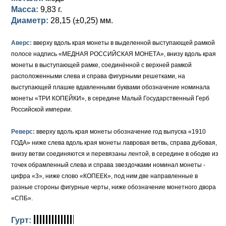
Масса:
9,83 г.
Елизавета I (1741-1762)
Русско-Польские
Для Грузии
Медь
Серебро
Диаметр:
28,15 (±0,25) мм.
Иоанн Антонович (1740-1741)
Для Польши
Для Польши
Медь
Золото
Аверс:
вверху вдоль края монеты в выделенной выступающей рамкой
полосе надпись «МЕДНАЯ РОССИЙСКАЯ МОНЕТА», внизу вдоль края
Анна Иоанновна (1730-1740)
Памятные и донативные
Сибирские монеты
Серебро
монеты в выступающей рамке, соединённой с верхней рамкой
расположенными слева и справа фигурными решетками, на
Петр II (1727-1730)
Для Молдавии и Валахии
Медь
выступающей плашке вдавленными буквами обозначение номинала
монеты «ТРИ КОПЕЙКИ», в середине Малый Государственный Герб
Екатерина I (1725-1727)
Таврические монеты
Для Пруссии
Российской империи.
Петр I (1682-1725)
Ливонезы
Реверс:
вверху вдоль края монеты обозначение год выпуска «1910
Альбертусталер
Золото
ГОДА» ниже слева вдоль края монеты лавровая ветвь, справа дубовая,
внизу ветви соединяются и перевязаны лентой, в середине в ободке из
Серебро
точек обрамленный слева и справа звездочками номинал монеты -
цифра «3», ниже слово «КОПЕЕК», под ним две направленные в
Медь
разные стороны фигурные черты, ниже обозначение монетного двора
«СПБ».
Для Речи Посполитой
Гурт: