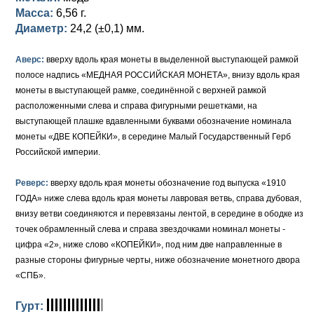
Масса:
6,56 г.
Елизавета I (1741-1762)
Русско-Польские
Для Грузии
Медь
Серебро
Диаметр:
24,2 (±0,1) мм.
Иоанн Антонович (1740-1741)
Для Польши
Для Польши
Медь
Золото
Аверс:
вверху вдоль края монеты в выделенной выступающей рамкой
полосе надпись «МЕДНАЯ РОССИЙСКАЯ МОНЕТА», внизу вдоль края
Анна Иоанновна (1730-1740)
Памятные и донативные
Сибирские монеты
Серебро
монеты в выступающей рамке, соединённой с верхней рамкой
расположенными слева и справа фигурными решетками, на
Петр II (1727-1730)
Для Молдавии и Валахии
Медь
выступающей плашке вдавленными буквами обозначение номинала
монеты «ДВЕ КОПЕЙКИ», в середине Малый Государственный Герб
Екатерина I (1725-1727)
Таврические монеты
Для Пруссии
Российской империи.
Петр I (1682-1725)
Ливонезы
Реверс:
вверху вдоль края монеты обозначение год выпуска «1910
Альбертусталер
Золото
ГОДА» ниже слева вдоль края монеты лавровая ветвь, справа дубовая,
внизу ветви соединяются и перевязаны лентой, в середине в ободке из
Серебро
точек обрамленный слева и справа звездочками номинал монеты -
цифра «2», ниже слово «КОПЕЙКИ», под ним две направленные в
Медь
разные стороны фигурные черты, ниже обозначение монетного двора
«СПБ».
Для Речи Посполитой
Гурт: