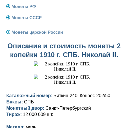
Монеты РФ
Монеты СССР
Современная Россия
Монеты 1991-1993 гг.
Погодовка СССР
Монеты царской России
Памятные и юбилейные
Монеты 1958 года
Николай II (1894-1917)
Описание и стоимость монеты 2
копейки 1910 г. СПБ. Николай II.
Золотые червонцы
Александр III (1881-1894)
Золото
Памятные и юбилейные
Александр II (1855-1881)
Серебро
Золото
Николай I (1825-1855)
Медь
Серебро
Золото
Александр I (1801-1825)
Германская оккупация
Медь
Серебро
Платина, золото
Каталожный номер:
Биткин-240; Конрос-202/50
Буквы:
СПБ
Павел I (1796-1801)
Для Финляндии
Для Финляндии
Медь
Серебро
Золото
Монетный двор:
Санкт-Петербургский
Екатерина II (1762-1796)
Тираж:
Памятные и донативные
Памятные и донативные
Для Финляндии
Медь
Серебро
Золото
12 000 009 шт.
Петр III (1762)
Памятные и донативные
Для Грузии
Медь
Серебро
Золото
Металл:
медь