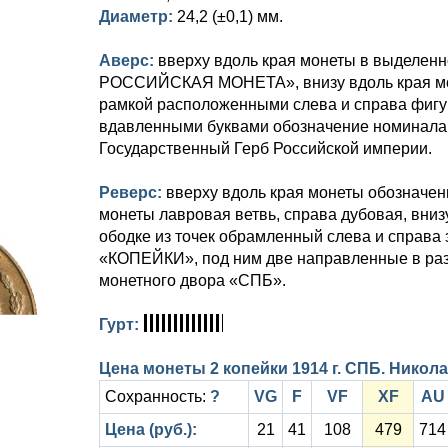
Диаметр:
24,2 (±0,1) мм.
Аверс:
вверху вдоль края монеты в выделе
РОССИЙСКАЯ МОНЕТА», внизу вдоль края мон
рамкой расположенными слева и справа фиг
вдавленными буквами обозначение номинал
Государственный Герб Российской империи.
Реверс:
вверху вдоль края монеты обозначен
монеты лавровая ветвь, справа дубовая, вниз
ободке из точек обрамленный слева и справа
«КОПЕЙКИ», под ним две направленные в раз
монетного двора «СПБ».
Гурт:
Цена монеты 2 копейки 1914 г. СПБ. Николай
Сохранность:
?
VG
F
VF
XF
AU
Цена (руб.):
21
41
108
479
714