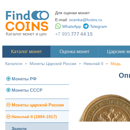
Для оценки монет
E-mail:
ocenka@fcoins.ru
WhatsApp
Telegram
Каталог монет и цен
+7 995
777 44 15
Каталог монет
Оценка монет
Царские 
Каталоги
Монеты Царской России
Николай II
Медь
>
>
>
Опи
Монеты РФ
Монеты СССР
Современная Россия
Монеты 1991-1993 гг.
Погодовка СССР
Монеты царской России
Памятные и юбилейные
Монеты 1958 года
Николай II (1894-1917)
Золотые червонцы
Золото