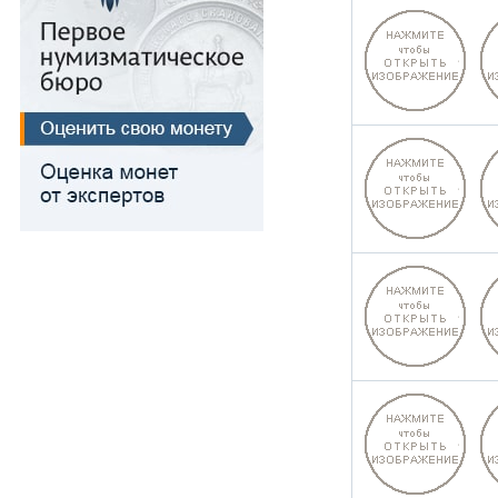
Для Речи Посполитой