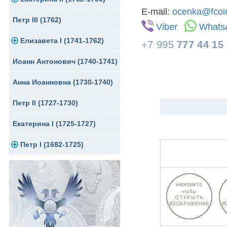
E-mail:
ocenka@fcoin
Петр III (1762)
Памятные и донативные
Для Грузии
Медь
Серебро
Золото
Viber
Whats
Елизавета I (1741-1762)
Русско-Польские
Для Грузии
Медь
Серебро
+7 995
777 44 15
Иоанн Антонович (1740-1741)
Для Польши
Для Польши
Медь
Золото
Анна Иоанновна (1730-1740)
Памятные и донативные
Сибирские монеты
Серебро
Петр II (1727-1730)
Для Молдавии и Валахии
Медь
Екатерина I (1725-1727)
Таврические монеты
Для Пруссии
Петр I (1682-1725)
Ливонезы
Альбертусталер
Золото
Серебро
Медь