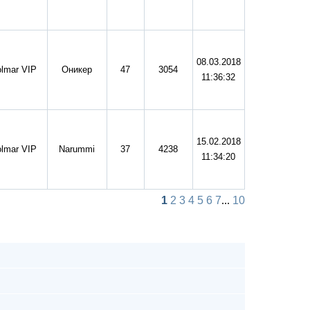
08.03.2018
lmar VIP
Оникер
47
3054
11:36:32
15.02.2018
lmar VIP
Narummi
37
4238
11:34:20
1
2
3
4
5
6
7
...
10