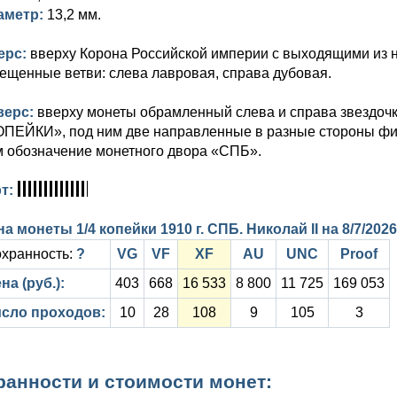
аметр:
13,2 мм.
ерс:
вверху Корона Российской империи с выходящими из не
ещенные ветви: слева лавровая, справа дубовая.
верс:
вверху монеты обрамленный слева и справа звездочк
ОПЕЙКИ», под ним две направленные в разные стороны фиг
м обозначение монетного двора «СПБ».
рт:
а монеты 1/4 копейки 1910 г. СПБ. Николай II на
8/7/2026
хранность:
?
VG
VF
XF
AU
UNC
Proof
на (руб.):
403
668
16 533
8 800
11 725
169 053
сло проходов:
10
28
108
9
105
3
ранности и стоимости монет: