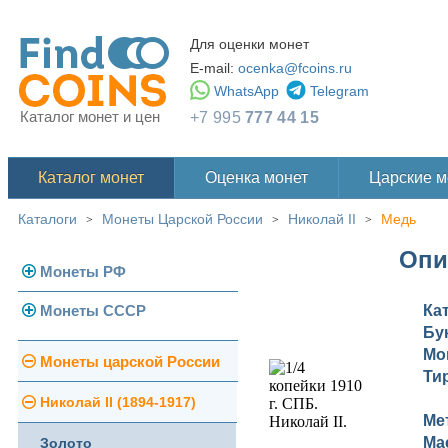
Для оценки монет
E-mail:
ocenka@fcoins.ru
WhatsApp
Telegram
Каталог монет и цен
+7 995
777 44 15
Каталог монет
Оценка монет
Царские 
Каталоги
Монеты Царской России
Николай II
Медь
>
>
>
Опи
Монеты РФ
Монеты СССР
Ка
Современная Россия
Бу
Монеты 1991-1993 гг.
Мо
Погодовка СССР
Монеты царской России
Ти
Памятные и юбилейные
Монеты 1958 года
Николай II (1894-1917)
Ме
Ма
Золотые червонцы
Золото