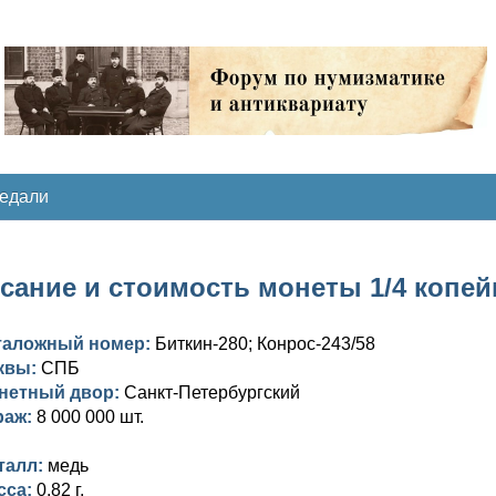
медали
сание и стоимость монеты 1/4 копейки
таложный номер:
Биткин-280; Конрос-243/58
квы:
СПБ
нетный двор:
Санкт-Петербургский
раж:
8 000 000 шт.
талл:
медь
сса:
0,82 г.