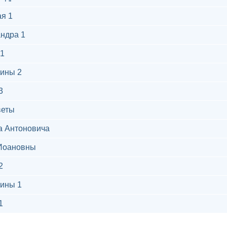
я 1
ндра 1
1
ины 2
3
веты
а Антоновича
Иоановны
2
ины 1
1