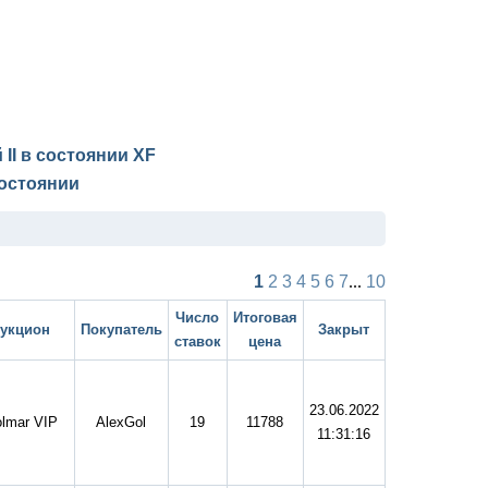
 II в состоянии
XF
остоянии
1
2
3
4
5
6
7
...
10
Число
Итоговая
укцион
Покупатель
Закрыт
ставок
цена
23.06.2022
lmar VIP
AlexGol
19
11788
11:31:16