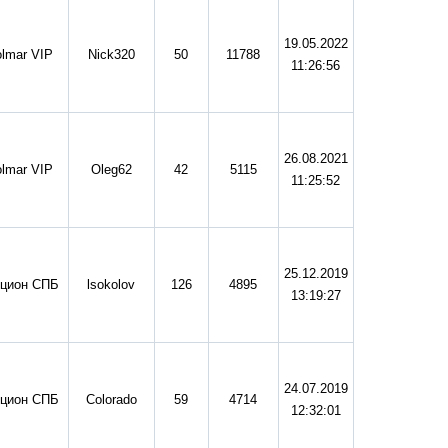
19.05.2022
lmar VIP
Nick320
50
11788
11:26:56
26.08.2021
lmar VIP
Oleg62
42
5115
11:25:52
25.12.2019
цион СПБ
lsokolov
126
4895
13:19:27
24.07.2019
цион СПБ
Сolorado
59
4714
12:32:01