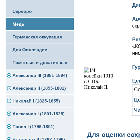
Ди
Памятные и юбилейные
Серебро
Ав
Медь
скр
Германская оккупация
Ре
«К
Для Финляндии
ни
Памятные и донативные
Гу
Александр III (1881-1894)
Цен
Александр II (1855-1881)
Золото
Со
Це
Николай I (1825-1855)
Серебро
Золото
Чи
Александр I (1801-1825)
Медь
Серебро
Платина, золото
Павел I (1796-1801)
Для Финляндии
Медь
Серебро
Золото
Для оценки сох
Екатерина II (1762-1796)
Памятные и донативные
Для Финляндии
Медь
Серебро
Золото