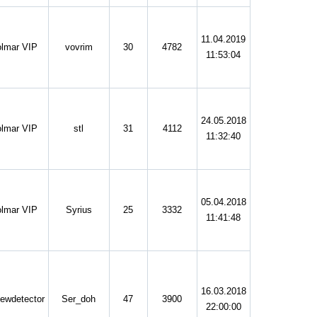
11.04.2019
lmar VIP
vovrim
30
4782
11:53:04
24.05.2018
lmar VIP
stl
31
4112
11:32:40
05.04.2018
lmar VIP
Syrius
25
3332
11:41:48
16.03.2018
ewdetector
Ser_doh
47
3900
22:00:00