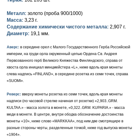
Петр III (1762)
Памятные и донативные
Для Грузии
Медь
Серебро
Золото
Металл:
золото (проба 900/1000)
Елизавета I (1741-1762)
Русско-Польские
Для Грузии
Медь
Серебро
Масса:
3,23 г.
Содержание химически чистого металла:
2,907 г.
Иоанн Антонович (1740-1741)
Для Польши
Для Польши
Медь
Золото
Диаметр:
19,1 мм.
Анна Иоанновна (1730-1740)
Памятные и донативные
Сибирские монеты
Серебро
Аверс:
в середине орел с Малого Государственного Герба Российской
Петр II (1727-1730)
Для Молдавии и Валахии
Медь
империи, на груди орла окруженный цепью Ордена Св. Андрея
Первозванного герб Великого Княжества Финляндского, справа от
Екатерина I (1725-1727)
Таврические монеты
Для Пруссии
хвоста орла инициал минцмейстера «L», ниже вдоль края монеты
слева надпись «FINLAND», в середине розетка из семи точек, справа
Петр I (1682-1725)
Ливонезы
«SUOMI».
Альбертусталер
Золото
Реверс:
вверху монеты розетка из семи точек, вдоль края монеты
надписи (по часовой стрелке начиная от розетки) «2,903..GRM.
Серебро
KULTAA.» - масса золота в монете, «0,322..GRM. KUPARIA.» - масса
меди в монете. В центре, внутри ободка обозначение достоинства
Медь
монеты «10», ниже слово «MARKKAA», под ним две смотрящире в
разные стороны черты, разделенные точкой, ниже год выпуска монеты
Для Речи Посполитой
«1904».