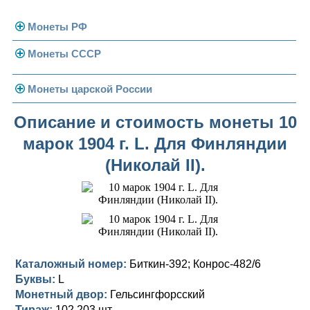
Монеты РФ
Монеты СССР
Современная Россия
Монеты 1991-1993 гг.
Погодовка СССР
Монеты царской России
Памятные и юбилейные
Монеты 1958 года
Николай II (1894-1917)
Описание и стоимость монеты 10
марок 1904 г. L. Для Финляндии
Золотые червонцы
Александр III (1881-1894)
Золото
(Николай II).
Памятные и юбилейные
Александр II (1855-1881)
Серебро
Золото
Николай I (1825-1855)
Медь
Серебро
Золото
Александр I (1801-1825)
Германская оккупация
Медь
Серебро
Платина, золото
Павел I (1796-1801)
Для Финляндии
Для Финляндии
Медь
Серебро
Золото
Каталожный номер:
Биткин-392; Конрос-482/6
Буквы:
L
Екатерина II (1762-1796)
Памятные и донативные
Памятные и донативные
Для Финляндии
Медь
Серебро
Золото
Монетный двор:
Гельсингфорсский
Тираж:
102 203 шт.