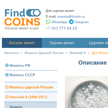
Для оценки монет
E-mail:
ocenka@fcoins.ru
WhatsApp
Telegram
Каталог монет и цен
+7 995
777 44 15
Каталог монет
Оценка монет
Царские 
Каталоги
Монеты Царской России
Николай II
Для Финл
>
>
>
Описание 
Монеты РФ
Монеты СССР
Современная Россия
Монеты 1991-1993 гг.
Погодовка СССР
Монеты царской России
Памятные и юбилейные
Монеты 1958 года
Николай II (1894-1917)
Золотые червонцы
Золото