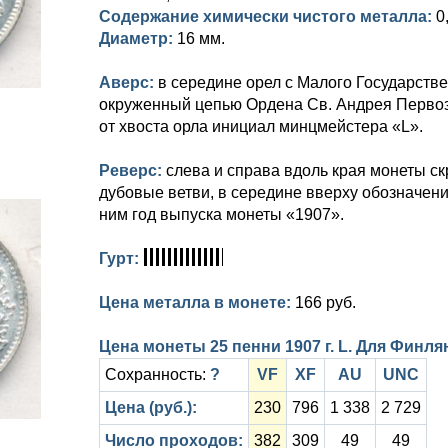
Содержание химически чистого металла:
0
Диаметр:
16 мм.
Аверс:
в середине орел с Малого Государстве
окруженный цепью Ордена Св. Андрея Первоз
от хвоста орла инициал минцмейстера «L».
Реверс:
слева и справа вдоль края монеты с
дубовые ветви, в середине вверху обозначен
ним год выпуска монеты «1907».
Гурт:
Цена металла в монете:
166 руб.
Цена монеты 25 пенни 1907 г. L. Для Финлян
Сохранность:
?
VF
XF
AU
UNC
Цена (руб.):
230
796
1 338
2 729
Число проходов:
382
309
49
49