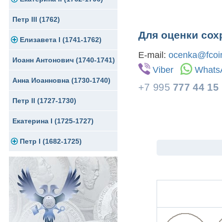
Петр III (1762)
Памятные и донативные
Для Грузии
Медь
Серебро
Золото
Для оценки сох
Елизавета I (1741-1762)
Русско-Польские
Для Грузии
Медь
Серебро
E-mail:
ocenka@fcoin
Иоанн Антонович (1740-1741)
Для Польши
Для Польши
Медь
Золото
Viber
Whats
Анна Иоанновна (1730-1740)
Памятные и донативные
Сибирские монеты
Серебро
+7 995
777 44 15
Петр II (1727-1730)
Для Молдавии и Валахии
Медь
Екатерина I (1725-1727)
Таврические монеты
Для Пруссии
Петр I (1682-1725)
Ливонезы
Альбертусталер
Золото
Серебро
Медь