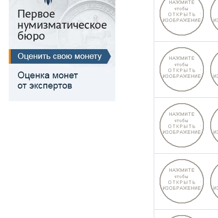
Для Речи Посполитой