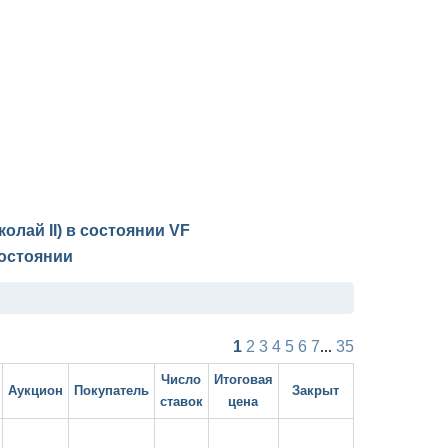
колай II) в состоянии
VF
остоянии
1
2
3
4
5
6
7
...
35
Число
Итоговая
Аукцион
Покупатель
Закрыт
ставок
цена