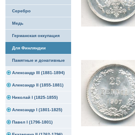
Памятные и юбилейные
Серебро
Медь
Германская оккупация
Для Финляндии
Памятные и донативные
Александр III (1881-1894)
Александр II (1855-1881)
Золото
Николай I (1825-1855)
Серебро
Золото
Александр I (1801-1825)
Медь
Серебро
Платина, золото
Павел I (1796-1801)
Для Финляндии
Медь
Серебро
Золото
Екатерина II (1762-1796)
Памятные и донативные
Для Финляндии
Медь
Серебро
Золото