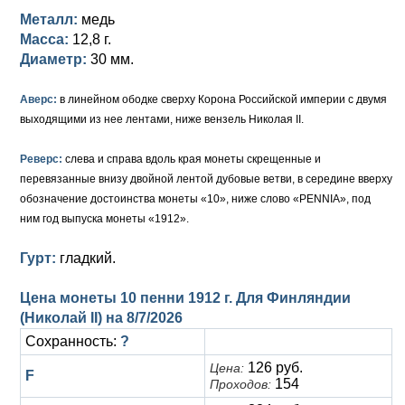
Петр III (1762)
Памятные и донативные
Для Грузии
Медь
Серебро
Золото
Металл:
медь
Масса:
12,8 г.
Елизавета I (1741-1762)
Русско-Польские
Для Грузии
Медь
Серебро
Диаметр:
30 мм.
Иоанн Антонович (1740-1741)
Для Польши
Для Польши
Медь
Золото
Аверс:
в линейном ободке сверху Корона Российской империи с двумя
Анна Иоанновна (1730-1740)
Памятные и донативные
Сибирские монеты
Серебро
выходящими из нее лентами, ниже вензель Николая II.
Петр II (1727-1730)
Для Молдавии и Валахии
Медь
Реверс:
слева и справа вдоль края монеты скрещенные и
перевязанные внизу двойной лентой дубовые ветви, в середине вверху
Екатерина I (1725-1727)
Таврические монеты
Для Пруссии
обозначение достоинства монеты «10», ниже слово «PENNIA», под
ним год выпуска монеты «1912».
Петр I (1682-1725)
Ливонезы
Гурт:
гладкий.
Альбертусталер
Золото
Цена монеты 10 пенни 1912 г. Для Финляндии
Серебро
(Николай II) на
8/7/2026
Сохранность:
?
Медь
126 руб.
Цена:
F
Для Речи Посполитой
154
Проходов: