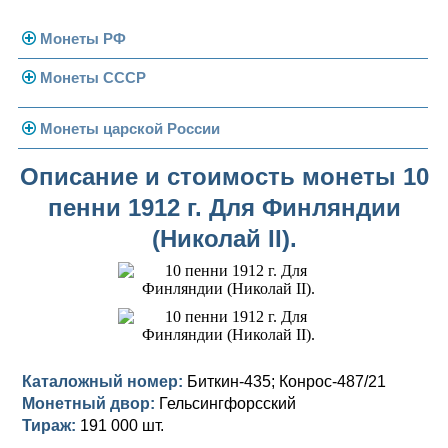
Монеты РФ
Монеты СССР
Современная Россия
Монеты 1991-1993 гг.
Погодовка СССР
Монеты царской России
Памятные и юбилейные
Монеты 1958 года
Николай II (1894-1917)
Описание и стоимость монеты 10
пенни 1912 г. Для Финляндии
Золотые червонцы
Александр III (1881-1894)
Золото
(Николай II).
Памятные и юбилейные
Александр II (1855-1881)
Серебро
Золото
Николай I (1825-1855)
Медь
Серебро
Золото
Александр I (1801-1825)
Германская оккупация
Медь
Серебро
Платина, золото
Павел I (1796-1801)
Для Финляндии
Для Финляндии
Медь
Серебро
Золото
Каталожный номер:
Биткин-435; Конрос-487/21
Монетный двор:
Гельсингфорсский
Екатерина II (1762-1796)
Памятные и донативные
Памятные и донативные
Для Финляндии
Медь
Серебро
Золото
Тираж:
191 000 шт.