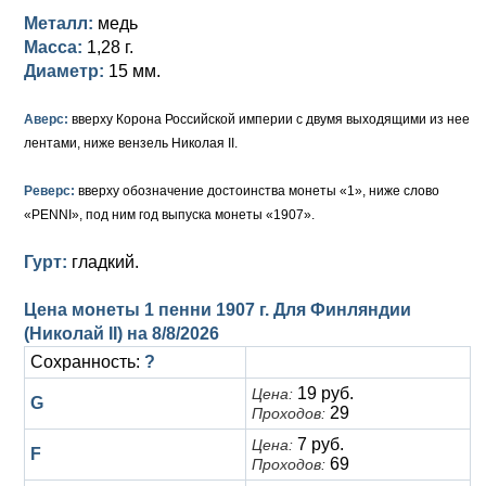
Петр III (1762)
Памятные и донативные
Для Грузии
Медь
Серебро
Золото
Металл:
медь
Масса:
1,28 г.
Елизавета I (1741-1762)
Русско-Польские
Для Грузии
Медь
Серебро
Диаметр:
15 мм.
Иоанн Антонович (1740-1741)
Для Польши
Для Польши
Медь
Золото
Аверс:
вверху Корона Российской империи с двумя выходящими из нее
Анна Иоанновна (1730-1740)
Памятные и донативные
Сибирские монеты
Серебро
лентами, ниже вензель Николая II.
Петр II (1727-1730)
Для Молдавии и Валахии
Медь
Реверс:
вверху обозначение достоинства монеты «1», ниже слово
«PENNI», под ним год выпуска монеты «1907».
Екатерина I (1725-1727)
Таврические монеты
Для Пруссии
Гурт:
гладкий.
Петр I (1682-1725)
Ливонезы
Цена монеты 1 пенни 1907 г. Для Финляндии
Альбертусталер
Золото
(Николай II) на
8/8/2026
Сохранность:
?
Серебро
19 руб.
Цена:
G
Медь
29
Проходов:
7 руб.
Цена:
F
Для Речи Посполитой
69
Проходов: