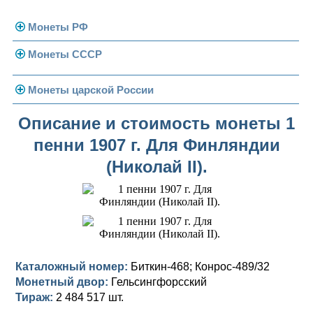
Монеты РФ
Монеты СССР
Современная Россия
Монеты 1991-1993 гг.
Погодовка СССР
Монеты царской России
Памятные и юбилейные
Монеты 1958 года
Николай II (1894-1917)
Описание и стоимость монеты 1
пенни 1907 г. Для Финляндии
Золотые червонцы
Александр III (1881-1894)
Золото
(Николай II).
Памятные и юбилейные
Александр II (1855-1881)
Серебро
Золото
Николай I (1825-1855)
Медь
Серебро
Золото
Александр I (1801-1825)
Германская оккупация
Медь
Серебро
Платина, золото
Павел I (1796-1801)
Для Финляндии
Для Финляндии
Медь
Серебро
Золото
Каталожный номер:
Биткин-468; Конрос-489/32
Монетный двор:
Гельсингфорсский
Екатерина II (1762-1796)
Памятные и донативные
Памятные и донативные
Для Финляндии
Медь
Серебро
Золото
Тираж:
2 484 517 шт.