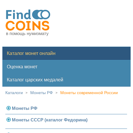
в помощь нумизмату
Каталог монет онлайн
Оценка монет
Каталог царских медалей
Каталоги
Монеты РФ
Монеты современной России
>
>
Монеты РФ
Монеты СССР (каталог Федорина)
Современная Россия
Монеты 1991-1993 гг.