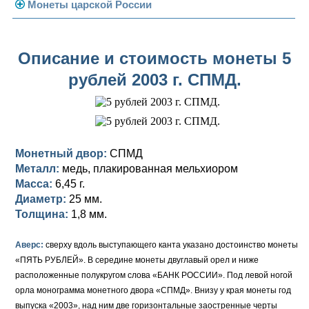
Погодовка СССР
Монеты царской России
Памятные и юбилейные
Монеты 1958 года
Николай II (1894-1917)
Описание и стоимость монеты 5
Золотые червонцы
Александр III (1881-1894)
Золото
рублей 2003 г. СПМД.
Памятные и юбилейные
Александр II (1855-1881)
Серебро
Золото
Николай I (1825-1855)
Медь
Серебро
Золото
Александр I (1801-1825)
Германская оккупация
Медь
Серебро
Платина, золото
Монетный двор:
СПМД
Металл:
медь, плакированная мельхиором
Павел I (1796-1801)
Для Финляндии
Для Финляндии
Медь
Серебро
Золото
Масса:
6,45 г.
Диаметр:
25 мм.
Екатерина II (1762-1796)
Памятные и донативные
Памятные и донативные
Для Финляндии
Медь
Серебро
Золото
Толщина:
1,8 мм.
Петр III (1762)
Памятные и донативные
Для Грузии
Медь
Серебро
Золото
Аверс:
сверху вдоль выступающего канта указано достоинство монеты
Елизавета I (1741-1762)
Русско-Польские
Для Грузии
Медь
Серебро
«ПЯТЬ РУБЛЕЙ». В середине монеты двуглавый орел и ниже
расположенные полукругом слова «БАНК РОССИИ». Под левой ногой
Иоанн Антонович (1740-1741)
Для Польши
Для Польши
Медь
Золото
орла монограмма монетного двора «СПМД». Внизу у края монеты год
выпуска «2003», над ним две горизонтальные заостренные черты