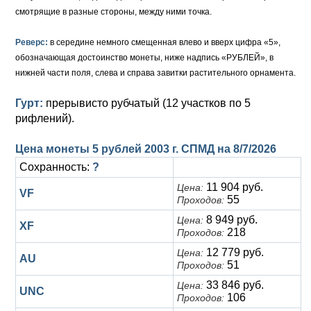
Анна Иоанновна (1730-1740)
Памятные и донативные
Сибирские монеты
Серебро
смотрящие в разные стороны, между ними точка.
Петр II (1727-1730)
Для Молдавии и Валахии
Медь
Реверс:
в середине немного смещенная влево и вверх цифра «5»,
обозначающая достоинство монеты, ниже надпись «РУБЛЕЙ», в
Екатерина I (1725-1727)
Таврические монеты
Для Пруссии
нижней части поля, слева и справа завитки растительного орнамента.
Петр I (1682-1725)
Ливонезы
Гурт:
прерывисто рубчатый (12 участков по 5
рифлений).
Альбертусталер
Золото
Цена монеты 5 рублей 2003 г. СПМД на
8/7/2026
Серебро
Сохранность:
?
Медь
11 904 руб.
Цена:
VF
55
Проходов:
Для Речи Посполитой
8 949 руб.
Цена:
XF
218
Проходов:
12 779 руб.
Цена:
AU
51
Проходов:
33 846 руб.
Цена:
UNC
106
Проходов: