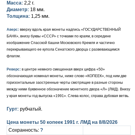
Анна Иоанновна (1730-1740)
Масса:
2,2 г.
Памятные и донативные
Сибирские монеты
Серебро
Диаметр:
18 мм.
Петр II (1727-1730)
Для Молдавии и Валахии
Медь
Толщина:
1,25 мм.
Екатерина I (1725-1727)
Таврические монеты
Для Пруссии
Аверс:
вверху вдоль края монеты надпись «ГОСУДАРСТВЕННЫЙ
БАНК», внизу буквы «СССР» с точками по краям, в середине
Петр I (1682-1725)
Ливонезы
изображение Спасской башни Московского Кремля и частично
перекрывающего ее купола Сенатского дворца с развевающимся
Альбертусталер
Золото
флагом.
Серебро
Реверс:
в центре немного смещенная вверх цифра «50»
обозначающая номинал монеты, ниже слово «КОПЕЕК», под ним две
Медь
горизонтальные заостренные черты смотрящие в разные стороны
Для Речи Посполитой
между ними буквенное обозначение монетного двора «Л» (ЛМД). Внизу
у края монеты год выпуска «1991». Слева колос, справа дубовая ветвь.
Гурт:
рубчатый.
Цена монеты 50 копеек 1991 г. ЛМД на
8/8/2026
Сохранность:
?