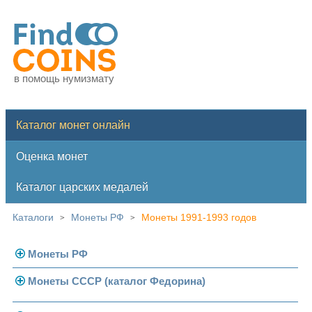
в помощь нумизмату
Каталог монет онлайн
Оценка монет
Каталог царских медалей
Каталоги
Монеты РФ
Монеты 1991-1993 годов
>
>
Монеты РФ
Монеты СССР (каталог Федорина)
Современная Россия
Монеты 1991-1993 гг.