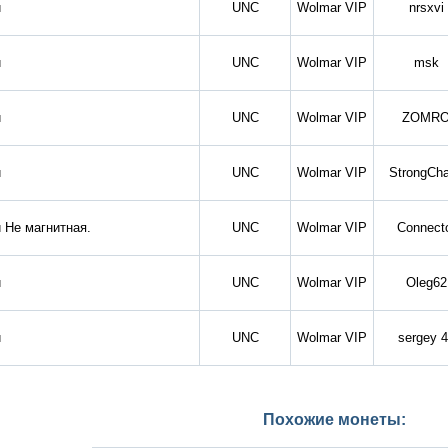
й
UNC
Wolmar VIP
nrsxvi
й
UNC
Wolmar VIP
msk
й
UNC
Wolmar VIP
ZOMR
й
UNC
Wolmar VIP
StrongCh
 Не магнитная.
UNC
Wolmar VIP
Connect
й
UNC
Wolmar VIP
Oleg62
й
UNC
Wolmar VIP
sergey 
Похожие монеты: