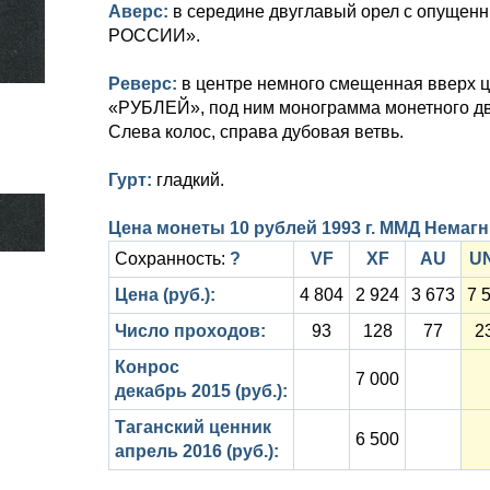
Аверс:
в середине двуглавый орел с опущенн
РОССИИ».
Реверс:
в центре немного смещенная вверх 
«РУБЛЕЙ», под ним монограмма монетного дво
Слева колос, справа дубовая ветвь.
Гурт:
гладкий.
Цена монеты 10 рублей 1993 г. ММД Немаг
Сохранность:
?
VF
XF
AU
U
Цена (руб.):
4 804
2 924
3 673
7 
Число проходов:
93
128
77
2
Конрос
7 000
декабрь 2015 (руб.):
Таганский ценник
6 500
апрель 2016 (руб.):