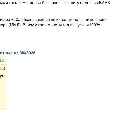
ыми крыльями, перья без просечек, внизу надпись «БАНК
цифра «10» обозначающая номинал монеты, ниже слово
ра (ММД). Внизу у края монеты год выпуска «1993».
нитные на
8/6/2026
NC
538
37