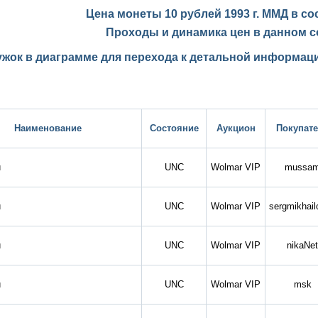
Цена монеты 10 рублей 1993 г. ММД в с
Проходы и динамика цен в данном с
ужок в диаграмме для перехода к детальной информаци
Наименование
Состояние
Аукцион
Покупат
й
UNC
Wolmar VIP
mussa
й
UNC
Wolmar VIP
sergmikhail
й
UNC
Wolmar VIP
nikaNet
й
UNC
Wolmar VIP
msk