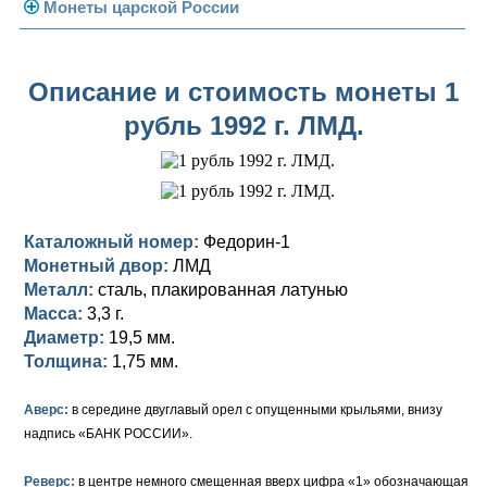
Погодовка СССР
Монеты царской России
Памятные и юбилейные
Монеты 1958 года
Николай II (1894-1917)
Описание и стоимость монеты 1
Золотые червонцы
Александр III (1881-1894)
Золото
рубль 1992 г. ЛМД.
Памятные и юбилейные
Александр II (1855-1881)
Серебро
Золото
Николай I (1825-1855)
Медь
Серебро
Золото
Александр I (1801-1825)
Германская оккупация
Медь
Серебро
Платина, золото
Каталожный номер:
Федорин-1
Монетный двор:
ЛМД
Павел I (1796-1801)
Для Финляндии
Для Финляндии
Медь
Серебро
Золото
Металл:
сталь, плакированная латунью
Масса:
3,3 г.
Екатерина II (1762-1796)
Памятные и донативные
Памятные и донативные
Для Финляндии
Медь
Серебро
Золото
Диаметр:
19,5 мм.
Толщина:
1,75 мм.
Петр III (1762)
Памятные и донативные
Для Грузии
Медь
Серебро
Золото
Елизавета I (1741-1762)
Русско-Польские
Для Грузии
Медь
Серебро
Аверс:
в середине двуглавый орел с опущенными крыльями, внизу
надпись «БАНК РОССИИ».
Иоанн Антонович (1740-1741)
Для Польши
Для Польши
Медь
Золото
Реверс:
в центре немного смещенная вверх цифра «1» обозначающая