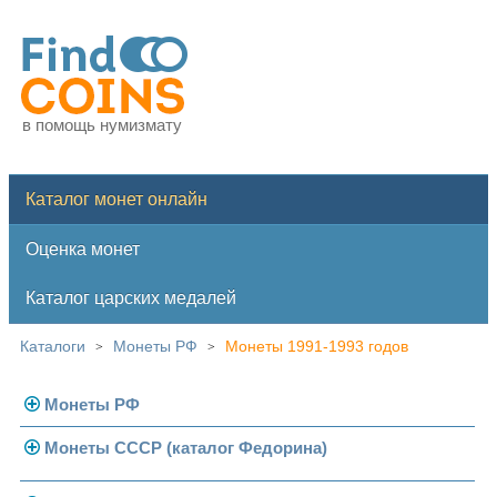
в помощь нумизмату
Каталог монет онлайн
Оценка монет
Каталог царских медалей
Каталоги
Монеты РФ
Монеты 1991-1993 годов
>
>
Монеты РФ
Монеты СССР (каталог Федорина)
Современная Россия
Монеты 1991-1993 гг.