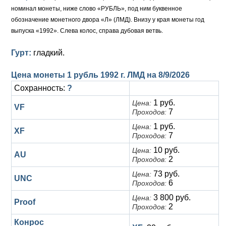
Анна Иоанновна (1730-1740)
Памятные и донативные
Сибирские монеты
Серебро
номинал монеты, ниже слово «РУБЛЬ», под ним буквенное
обозначение монетного двора «Л» (ЛМД). Внизу у края монеты год
Петр II (1727-1730)
Для Молдавии и Валахии
Медь
выпуска «1992». Слева колос, справа дубовая ветвь.
Екатерина I (1725-1727)
Таврические монеты
Для Пруссии
Гурт:
гладкий.
Петр I (1682-1725)
Ливонезы
Цена монеты 1 рубль 1992 г. ЛМД на
8/9/2026
Сохранность:
Альбертусталер
Золото
?
1 руб.
Цена:
VF
Серебро
7
Проходов:
1 руб.
Цена:
Медь
XF
7
Проходов:
Для Речи Посполитой
10 руб.
Цена:
AU
2
Проходов:
73 руб.
Цена:
UNC
6
Проходов:
3 800 руб.
Цена:
Proof
2
Проходов:
Конрос