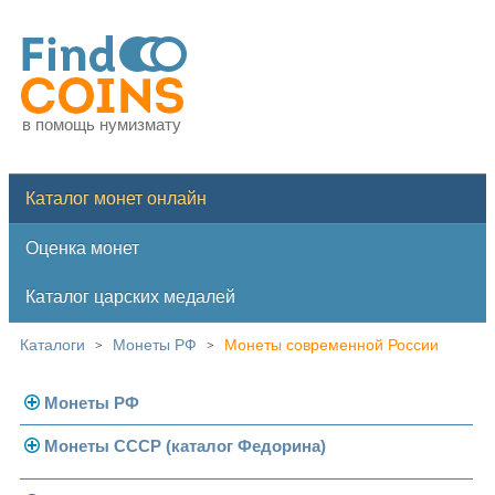
в помощь нумизмату
Каталог монет онлайн
Оценка монет
Каталог царских медалей
Каталоги
Монеты РФ
Монеты современной России
>
>
Монеты РФ
Монеты СССР (каталог Федорина)
Современная Россия
Монеты 1991-1993 гг.