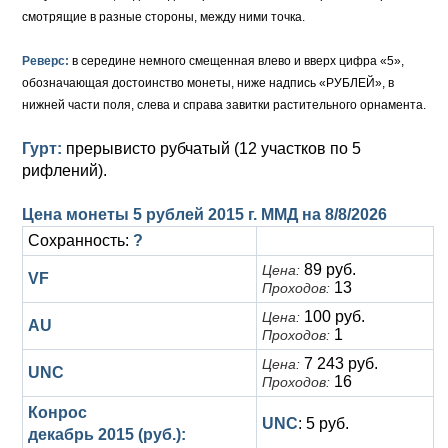
Анна Иоанновна (1730-1740)
Памятные и донативные
Сибирские монеты
Серебро
смотрящие в разные стороны, между ними точка.
Петр II (1727-1730)
Для Молдавии и Валахии
Медь
Реверс:
в середине немного смещенная влево и вверх цифра «5»,
обозначающая достоинство монеты, ниже надпись «РУБЛЕЙ», в
Екатерина I (1725-1727)
Таврические монеты
Для Пруссии
нижней части поля, слева и справа завитки растительного орнамента.
Петр I (1682-1725)
Ливонезы
Гурт:
прерывисто рубчатый (12 участков по 5
рифлений).
Альбертусталер
Золото
Цена монеты 5 рублей 2015 г. ММД на
8/8/2026
Серебро
Сохранность:
?
Медь
89 руб.
Цена:
VF
13
Проходов:
Для Речи Посполитой
100 руб.
Цена:
AU
1
Проходов:
7 243 руб.
Цена:
UNC
16
Проходов:
Конрос
UNC
: 5 руб.
декабрь 2015 (руб.):