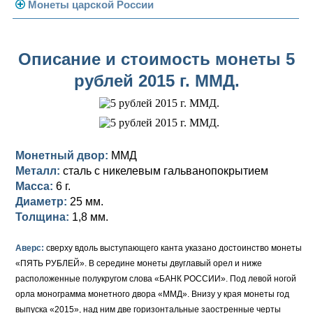
Погодовка СССР
Монеты царской России
Памятные и юбилейные
Монеты 1958 года
Николай II (1894-1917)
Описание и стоимость монеты 5
Золотые червонцы
Александр III (1881-1894)
Золото
рублей 2015 г. ММД.
Памятные и юбилейные
Александр II (1855-1881)
Серебро
Золото
Николай I (1825-1855)
Медь
Серебро
Золото
Александр I (1801-1825)
Германская оккупация
Медь
Серебро
Платина, золото
Монетный двор:
ММД
Металл:
сталь с никелевым гальванопокрытием
Павел I (1796-1801)
Для Финляндии
Для Финляндии
Медь
Серебро
Золото
Масса:
6 г.
Диаметр:
25 мм.
Екатерина II (1762-1796)
Памятные и донативные
Памятные и донативные
Для Финляндии
Медь
Серебро
Золото
Толщина:
1,8 мм.
Петр III (1762)
Памятные и донативные
Для Грузии
Медь
Серебро
Золото
Аверс:
сверху вдоль выступающего канта указано достоинство монеты
Елизавета I (1741-1762)
Русско-Польские
Для Грузии
Медь
Серебро
«ПЯТЬ РУБЛЕЙ». В середине монеты двуглавый орел и ниже
расположенные полукругом слова «БАНК РОССИИ». Под левой ногой
Иоанн Антонович (1740-1741)
Для Польши
Для Польши
Медь
Золото
орла монограмма монетного двора «ММД». Внизу у края монеты год
выпуска «2015», над ним две горизонтальные заостренные черты