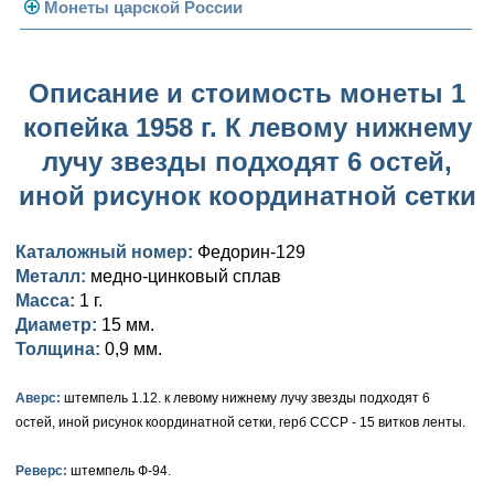
Погодовка СССР
Монеты царской России
Памятные и юбилейные
Монеты 1958 года
Николай II (1894-1917)
Описание и стоимость монеты 1
Золотые червонцы
Александр III (1881-1894)
Золото
копейка 1958 г. К левому нижнему
Памятные и юбилейные
Александр II (1855-1881)
Серебро
Золото
лучу звезды подходят 6 остей,
Николай I (1825-1855)
Медь
Серебро
Золото
иной рисунок координатной сетки
Александр I (1801-1825)
Германская оккупация
Медь
Серебро
Платина, золото
Каталожный номер:
Федорин-129
Металл:
медно-цинковый сплав
Павел I (1796-1801)
Для Финляндии
Для Финляндии
Медь
Серебро
Золото
Масса:
1 г.
Екатерина II (1762-1796)
Диаметр:
Памятные и донативные
Памятные и донативные
Для Финляндии
Медь
Серебро
Золото
15 мм.
Толщина:
0,9 мм.
Петр III (1762)
Памятные и донативные
Для Грузии
Медь
Серебро
Золото
Аверс:
штемпель 1.12. к левому нижнему лучу звезды подходят 6
Елизавета I (1741-1762)
Русско-Польские
Для Грузии
Медь
Серебро
остей, иной рисунок координатной сетки, герб СССР - 15 витков ленты.
Иоанн Антонович (1740-1741)
Для Польши
Для Польши
Медь
Золото
Реверс:
штемпель Ф-94.