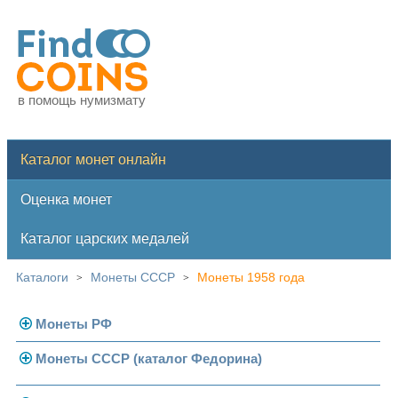
в помощь нумизмату
Каталог монет онлайн
Оценка монет
Каталог царских медалей
Каталоги
Монеты СССР
Монеты 1958 года
>
>
Монеты РФ
Монеты СССР (каталог Федорина)
Современная Россия
Монеты 1991-1993 гг.