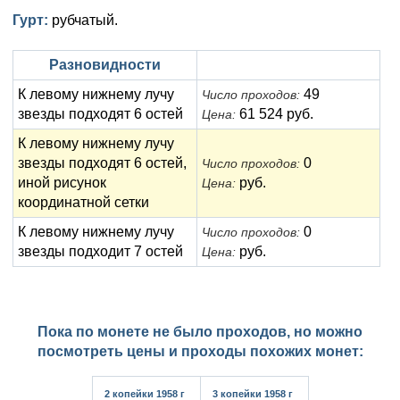
Анна Иоанновна (1730-1740)
Памятные и донативные
Сибирские монеты
Серебро
Гурт:
рубчатый.
Петр II (1727-1730)
Для Молдавии и Валахии
Медь
Разновидности
Екатерина I (1725-1727)
Таврические монеты
Для Пруссии
К левому нижнему лучу
49
Число проходов:
звезды подходят 6 остей
61 524 руб.
Цена:
Петр I (1682-1725)
Ливонезы
К левому нижнему лучу
Альбертусталер
Золото
звезды подходят 6 остей,
0
Число проходов:
иной рисунок
руб.
Цена:
Серебро
координатной сетки
Медь
К левому нижнему лучу
0
Число проходов:
звезды подходит 7 остей
руб.
Цена:
Для Речи Посполитой
Пока по монете не было проходов, но можно
посмотреть цены и проходы похожих монет:
2 копейки 1958 г
3 копейки 1958 г