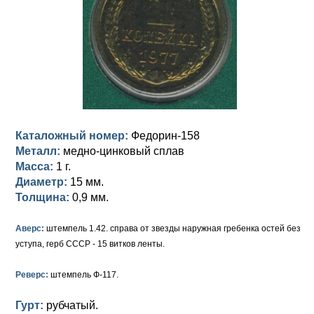
Анна Иоанновна (1730-1740)
Памятные и донативные
Сибирские монеты
Серебро
Петр II (1727-1730)
Для Молдавии и Валахии
Медь
Екатерина I (1725-1727)
Таврические монеты
Для Пруссии
Петр I (1682-1725)
Ливонезы
Альбертусталер
Золото
Каталожный номер:
Федорин-158
Металл:
медно-цинковый сплав
Серебро
Масса:
1 г.
Медь
Диаметр:
15 мм.
Толщина:
0,9 мм.
Для Речи Посполитой
Аверс:
штемпель 1.42. справа от звезды наружная гребенка остей без
уступа, герб СССР - 15 витков ленты.
Реверс:
штемпель Ф-117.
Гурт:
рубчатый.