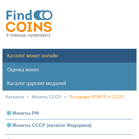
в помощь нумизмату
Каталог монет онлайн
Оценка монет
Каталог царских медалей
Каталоги
Монеты СССР
Погодовка РСФСР и СССР
>
>
Монеты РФ
Монеты СССР (каталог Федорина)
Современная Россия
Монеты 1991-1993 гг.