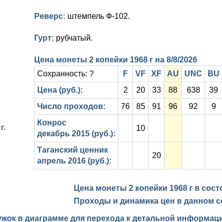
Реверс:
штемпель Ф-102.
Гурт:
рубчатый.
Цена монеты 2 копейки 1968 г на
8/8/2026
Сохранность:
?
F
VF
XF
AU
UNC
BU
Цена (руб.):
2
20
33
88
638
39
Число проходов:
76
85
91
96
92
9
Конрос
10
декабрь 2015 (руб.):
Таганский ценник
20
апрель 2016 (руб.):
Цена монеты 2 копейки 1968 г в сос
Проходы и динамика цен в данном с
ужок в диаграмме для перехода к детальной информаци