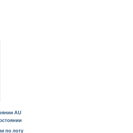
тоянии
AU
остоянии
и по лоту