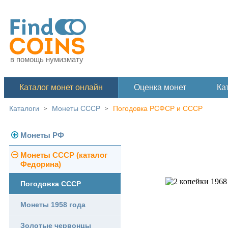
в помощь нумизмату
Каталог монет онлайн
Оценка монет
Ка
Каталоги
Монеты СССР
Погодовка РСФСР и СССР
>
>
Монеты РФ
Монеты СССР (каталог
Современная Россия
Федорина)
Монеты 1991-1993 гг.
Погодовка СССР
Памятные и юбилейные
Монеты 1958 года
Золотые червонцы