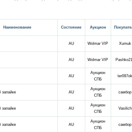
Наименование
Состояние
Аукцион
Покупате
AU
Wolmar VIP
Xumuk
AU
Wolmar VIP
Pashko2
Аукцион
AU
ter097o
СПБ
Аукцион
В запайке
AU
самбор
СПБ
Аукцион
В запайке
AU
Vasilich
СПБ
Аукцион
В запайке
AU
самбор
СПБ