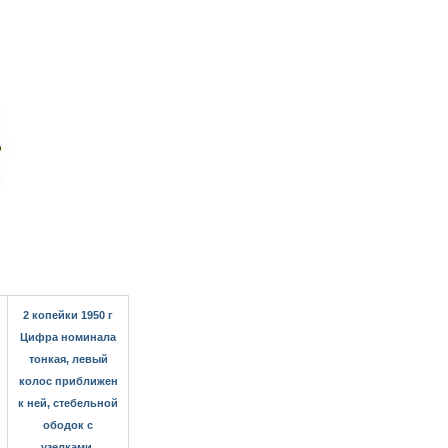
2 копейки 1950 г
Цифра номинала
тонкая, левый
колос приближен
к ней, стебельной
ободок с
узелками.