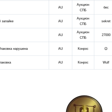
Аукцион
AU
бес
СПБ
Аукцион
В запайке
AU
sekret
СПБ
Аукцион
AU
27000
СПБ
Упаковка нарушена
AU
Конрос
😉
паковка
AU
Конрос
Wulf