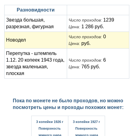
Анна Иоанновна (1730-1740)
Памятные и донативные
Сибирские монеты
Серебро
Разновидности
Петр II (1727-1730)
Для Молдавии и Валахии
Медь
Звезда большая,
1239
Число проходов:
разрезная, фигурная
1 286 руб.
Цена:
Екатерина I (1725-1727)
Таврические монеты
Для Пруссии
0
Число проходов:
Новодел
Петр I (1682-1725)
Ливонезы
руб.
Цена:
Альбертусталер
Золото
Перепутка - штемпель
1.12. 20 копеек 1943 года,
6
Число проходов:
Серебро
звезда маленькая,
765 руб.
Цена:
плоская
Медь
Для Речи Посполитой
Пока по монете не было проходов, но можно
посмотреть цены и проходы похожих монет:
3 копейки 1926 г
3 копейки 1927 г
Поверхность
Поверхность
земного шара
земного шара