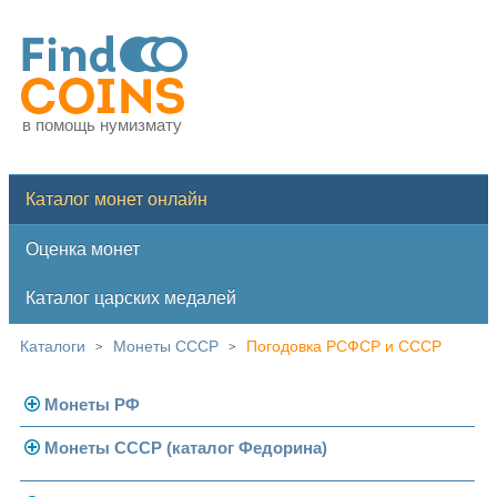
в помощь нумизмату
Каталог монет онлайн
Оценка монет
Каталог царских медалей
Каталоги
Монеты СССР
Погодовка РСФСР и СССР
>
>
Монеты РФ
Монеты СССР (каталог Федорина)
Современная Россия
Монеты 1991-1993 гг.