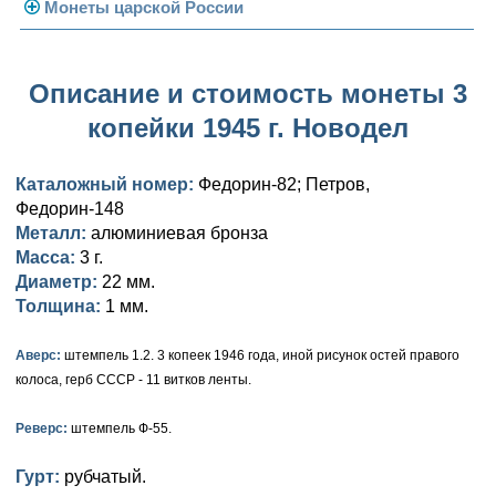
Погодовка СССР
Монеты царской России
Памятные и юбилейные
Монеты 1958 года
Николай II (1894-1917)
Описание и стоимость монеты 3
Золотые червонцы
Александр III (1881-1894)
Золото
копейки 1945 г. Новодел
Памятные и юбилейные
Александр II (1855-1881)
Серебро
Золото
Каталожный номер:
Федорин-82; Петров,
Николай I (1825-1855)
Медь
Серебро
Золото
Федорин-148
Металл:
алюминиевая бронза
Александр I (1801-1825)
Германская оккупация
Медь
Серебро
Платина, золото
Масса:
3 г.
Павел I (1796-1801)
Для Финляндии
Для Финляндии
Медь
Серебро
Золото
Диаметр:
22 мм.
Толщина:
1 мм.
Екатерина II (1762-1796)
Памятные и донативные
Памятные и донативные
Для Финляндии
Медь
Серебро
Золото
Аверс:
штемпель 1.2. 3 копеек 1946 года, иной рисунок остей правого
Петр III (1762)
Памятные и донативные
Для Грузии
Медь
Серебро
Золото
колоса, герб СССР - 11 витков ленты.
Елизавета I (1741-1762)
Русско-Польские
Для Грузии
Медь
Серебро
Реверс:
штемпель Ф-55.
Иоанн Антонович (1740-1741)
Для Польши
Для Польши
Медь
Золото
Гурт:
рубчатый.