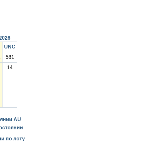
/2026
U
UNC
1
581
14
оянии
AU
остоянии
и по лоту