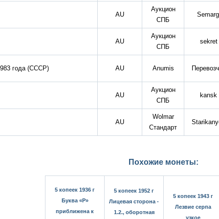
Аукцион
AU
Semarg
СПБ
Аукцион
AU
sekret
СПБ
1983 года (СССР)
AU
Anumis
Перевозч
Аукцион
AU
kansk
СПБ
Wolmar
AU
Starikan
Стандарт
Похожие монеты:
5 копеек 1936 г
5 копеек 1952 г
5 копеек 1943 г
Буква «Р»
Лицевая сторона -
Лезвие серпа
приближена к
1.2., оборотная
узкое