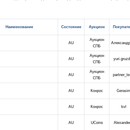
Наименование
Состояние
Аукцион
Покупат
Аукцион
AU
Александ
СПБ
Аукцион
AU
yuri.gruz
СПБ
Аукцион
AU
partner_t
СПБ
AU
Конрос
Gerasi
AU
Конрос
kvl
AU
UCoins
Alexande