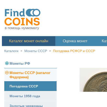
в помощь нумизмату
Каталог монет онлайн
Оценка монет
Ка
Каталоги
Монеты СССР
Погодовка РСФСР и СССР
>
>
Монеты РФ
Монеты СССР (каталог
Современная Россия
Федорина)
Монеты 1991-1993 гг.
Погодовка СССР
Памятные и юбилейные
Монеты 1958 года
Золотые червонцы