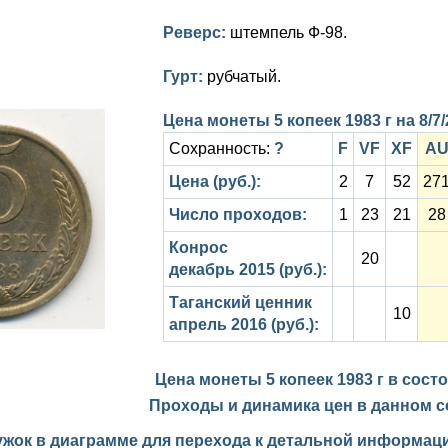
Реверс:
штемпель Ф-98.
Гурт:
рубчатый.
Цена монеты 5 копеек 1983 г на
8/7
Сохранность:
?
F
VF
XF
A
Цена (руб.):
2
7
52
27
Число проходов:
1
23
21
28
Конрос
20
декабрь 2015 (руб.):
Таганский ценник
10
апрель 2016 (руб.):
Цена монеты 5 копеек 1983 г в сост
Проходы и динамика цен в данном с
ужок в диаграмме для перехода к детальной информаци