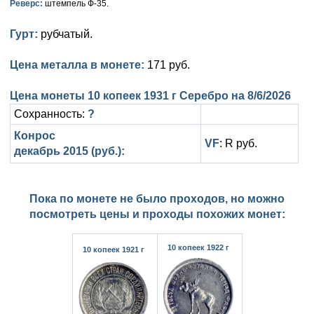
Реверс:
штемпель Ф-35.
Анна Иоанновна (1730-1740)
Памятные и донативные
Сибирские монеты
Серебро
Гурт:
рубчатый.
Петр II (1727-1730)
Для Молдавии и Валахии
Медь
Екатерина I (1725-1727)
Цена металла в монете:
Таврические монеты
Для Пруссии
171 руб.
Петр I (1682-1725)
Ливонезы
Цена монеты 10 копеек 1931 г Серебро на
8/6/2026
Сохранность:
?
Альбертусталер
Золото
Конрос
VF
: R руб.
декабрь 2015 (руб.):
Серебро
Медь
Пока по монете не было проходов, но можно
Для Речи Посполитой
посмотреть цены и проходы похожих монет:
10 копеек 1922 г
10 копеек 1921 г