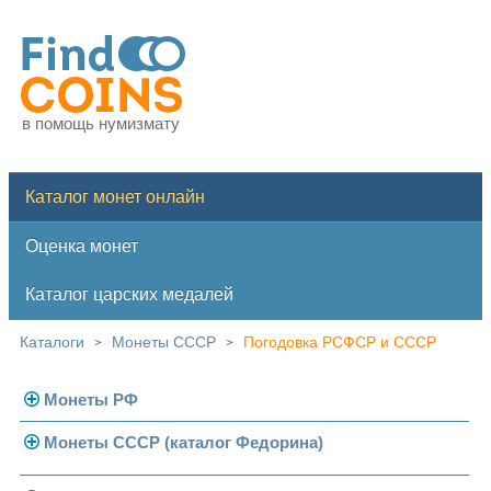
в помощь нумизмату
Каталог монет онлайн
Оценка монет
Каталог царских медалей
Каталоги
Монеты СССР
Погодовка РСФСР и СССР
>
>
Монеты РФ
Монеты СССР (каталог Федорина)
Современная Россия
Монеты 1991-1993 гг.