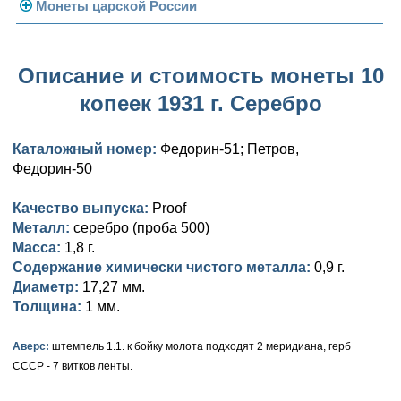
Погодовка СССР
Монеты царской России
Памятные и юбилейные
Монеты 1958 года
Николай II (1894-1917)
Описание и стоимость монеты 10
Золотые червонцы
Александр III (1881-1894)
Золото
копеек 1931 г. Серебро
Памятные и юбилейные
Александр II (1855-1881)
Серебро
Золото
Каталожный номер:
Федорин-51; Петров,
Николай I (1825-1855)
Медь
Серебро
Золото
Федорин-50
Александр I (1801-1825)
Германская оккупация
Медь
Серебро
Платина, золото
Качество выпуска:
Proof
Павел I (1796-1801)
Для Финляндии
Для Финляндии
Медь
Серебро
Золото
Металл:
серебро (проба 500)
Масса:
1,8 г.
Екатерина II (1762-1796)
Памятные и донативные
Памятные и донативные
Для Финляндии
Медь
Серебро
Золото
Содержание химически чистого металла:
0,9 г.
Диаметр:
17,27 мм.
Петр III (1762)
Памятные и донативные
Для Грузии
Медь
Серебро
Золото
Толщина:
1 мм.
Елизавета I (1741-1762)
Русско-Польские
Для Грузии
Медь
Серебро
Аверс:
штемпель 1.1. к бойку молота подходят 2 меридиана, герб
СССР - 7 витков ленты.
Иоанн Антонович (1740-1741)
Для Польши
Для Польши
Медь
Золото