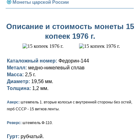
Погодовка СССР
Монеты царской России
Памятные и юбилейные
Монеты 1958 года
Николай II (1894-1917)
Описание и стоимость монеты 15
Золотые червонцы
Александр III (1881-1894)
Золото
копеек 1976 г.
Памятные и юбилейные
Александр II (1855-1881)
Серебро
Золото
Николай I (1825-1855)
Медь
Серебро
Золото
Каталожный номер:
Федорин-144
Александр I (1801-1825)
Германская оккупация
Медь
Серебро
Платина, золото
Металл:
медно-никелевый сплав
Масса:
2,5 г.
Павел I (1796-1801)
Для Финляндии
Для Финляндии
Медь
Серебро
Золото
Диаметр:
19,56 мм.
Толщина:
1,2 мм.
Екатерина II (1762-1796)
Памятные и донативные
Памятные и донативные
Для Финляндии
Медь
Серебро
Золото
Аверс:
штемпель 1. вторые колосья с внутренней стороны без остей,
Петр III (1762)
Памятные и донативные
Для Грузии
Медь
Серебро
Золото
герб СССР - 15 витков ленты.
Елизавета I (1741-1762)
Русско-Польские
Для Грузии
Медь
Серебро
Реверс:
штемпель Ф-110.
Иоанн Антонович (1740-1741)
Для Польши
Для Польши
Медь
Золото
Гурт:
рубчатый.