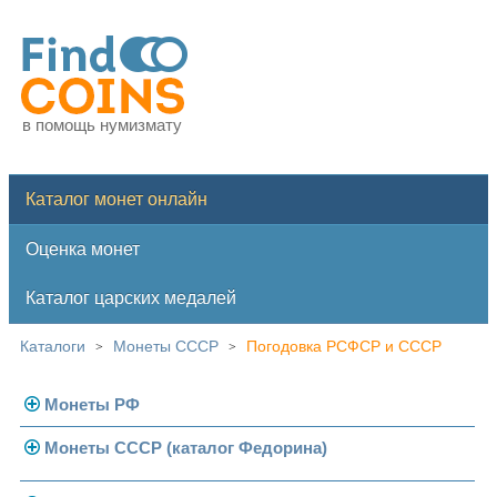
в помощь нумизмату
Каталог монет онлайн
Оценка монет
Каталог царских медалей
Каталоги
Монеты СССР
Погодовка РСФСР и СССР
>
>
Монеты РФ
Монеты СССР (каталог Федорина)
Современная Россия
Монеты 1991-1993 гг.