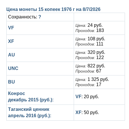
Анна Иоанновна (1730-1740)
Памятные и донативные
Сибирские монеты
Серебро
Цена монеты 15 копеек 1976 г на
8/7/2026
Петр II (1727-1730)
Для Молдавии и Валахии
Медь
Сохранность:
?
24 руб.
Цена:
Екатерина I (1725-1727)
Таврические монеты
Для Пруссии
VF
183
Проходов:
Петр I (1682-1725)
Ливонезы
108 руб.
Цена:
XF
111
Проходов:
Альбертусталер
Золото
320 руб.
Цена:
AU
122
Проходов:
Серебро
822 руб.
Цена:
UNC
67
Проходов:
Медь
1 325 руб.
Цена:
BU
17
Проходов:
Для Речи Посполитой
Конрос
VF
: 20 руб.
декабрь 2015 (руб.):
Таганский ценник
XF
: 50 руб.
апрель 2016 (руб.):