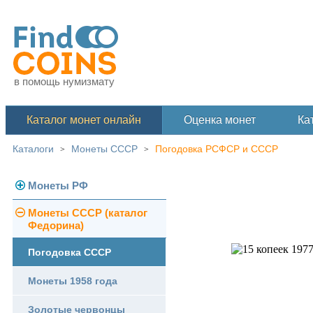
в помощь нумизмату
Каталог монет онлайн
Оценка монет
Ка
Каталоги
Монеты СССР
Погодовка РСФСР и СССР
>
>
Монеты РФ
Монеты СССР (каталог
Современная Россия
Федорина)
Монеты 1991-1993 гг.
Погодовка СССР
Памятные и юбилейные
Монеты 1958 года
Золотые червонцы