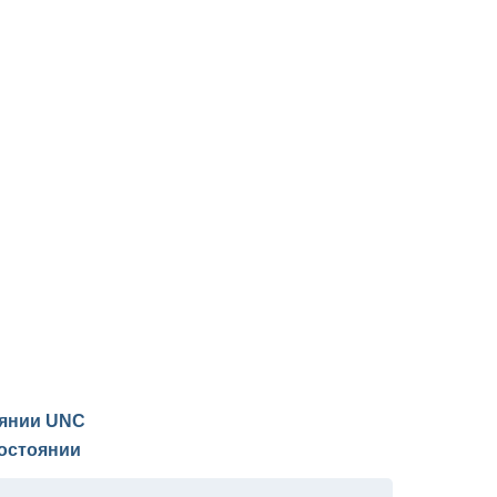
оянии
UNC
остоянии