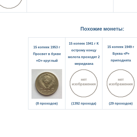
Похожие монеты:
15 копеек 1941 г К
15 копеек 1949 г
15 копеек 1953 г
острому концу
Буква «Р»
Просвет в букве
молота проходят 2
приподнята
«О» круглый
меридиана
(8 проходов)
(1392 прохода)
(29 проходов)