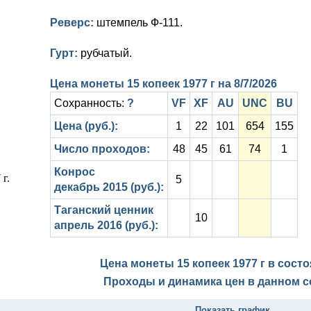
Реверс:
штемпель Ф-111.
Гурт:
рубчатый.
Цена монеты 15 копеек 1977 г на
8/7/2026
Сохранность:
?
VF
XF
AU
UNC
BU
Цена (руб.):
1
22
101
654
155
Число проходов:
48
45
61
74
1
Конрос
5
декабрь 2015 (руб.):
Таганский ценник
10
апрель 2016 (руб.):
Цена монеты 15 копеек 1977 г в сост
Проходы и динамика цен в данном с
Показать график