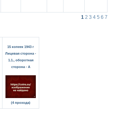
1
2
3
4
5
6
7
15 копеек 1943 г
Лицевая сторона -
1.1., оборотная
сторона - А
(4 прохода)