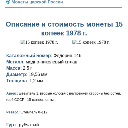
Погодовка СССР
Монеты царской России
Памятные и юбилейные
Монеты 1958 года
Николай II (1894-1917)
Описание и стоимость монеты 15
Золотые червонцы
Александр III (1881-1894)
Золото
копеек 1978 г.
Памятные и юбилейные
Александр II (1855-1881)
Серебро
Золото
Николай I (1825-1855)
Медь
Серебро
Золото
Каталожный номер:
Федорин-146
Александр I (1801-1825)
Германская оккупация
Медь
Серебро
Платина, золото
Металл:
медно-никелевый сплав
Масса:
2,5 г.
Павел I (1796-1801)
Для Финляндии
Для Финляндии
Медь
Серебро
Золото
Диаметр:
19,56 мм.
Толщина:
1,2 мм.
Екатерина II (1762-1796)
Памятные и донативные
Памятные и донативные
Для Финляндии
Медь
Серебро
Золото
Аверс:
штемпель 1. вторые колосья с внутренней стороны без остей,
Петр III (1762)
Памятные и донативные
Для Грузии
Медь
Серебро
Золото
герб СССР - 15 витков ленты.
Елизавета I (1741-1762)
Русско-Польские
Для Грузии
Медь
Серебро
Реверс:
штемпель Ф-112.
Иоанн Антонович (1740-1741)
Для Польши
Для Польши
Медь
Золото
Гурт:
рубчатый.