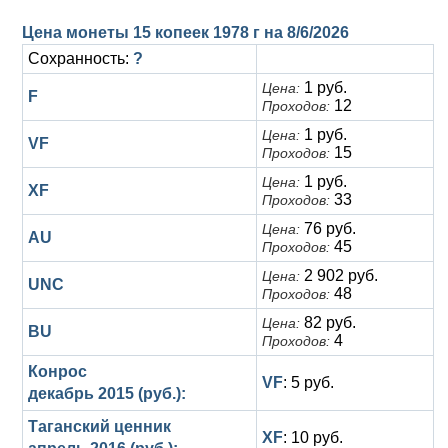
Анна Иоанновна (1730-1740)
Памятные и донативные
Сибирские монеты
Серебро
Цена монеты 15 копеек 1978 г на
8/6/2026
Петр II (1727-1730)
Для Молдавии и Валахии
Медь
Сохранность:
?
1 руб.
Цена:
Екатерина I (1725-1727)
Таврические монеты
Для Пруссии
F
12
Проходов:
Петр I (1682-1725)
Ливонезы
1 руб.
Цена:
VF
15
Проходов:
Альбертусталер
Золото
1 руб.
Цена:
XF
33
Проходов:
Серебро
76 руб.
Цена:
AU
45
Проходов:
Медь
2 902 руб.
Цена:
UNC
48
Проходов:
Для Речи Посполитой
82 руб.
Цена:
BU
4
Проходов:
Конрос
VF
: 5 руб.
декабрь 2015 (руб.):
Таганский ценник
XF
: 10 руб.