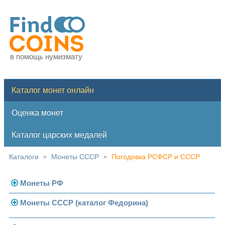
в помощь нумизмату
Каталог монет онлайн
Оценка монет
Каталог царских медалей
Каталоги
Монеты СССР
Погодовка РСФСР и СССР
>
>
Монеты РФ
Монеты СССР (каталог Федорина)
Современная Россия
Монеты 1991-1993 гг.