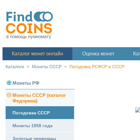
в помощь нумизмату
Каталог монет онлайн
Оценка монет
Ка
Каталоги
Монеты СССР
Погодовка РСФСР и СССР
>
>
Монеты РФ
Монеты СССР (каталог
Современная Россия
Федорина)
Монеты 1991-1993 гг.
Погодовка СССР
Памятные и юбилейные
Монеты 1958 года
Золотые червонцы