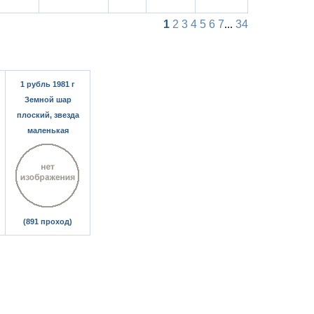
1
2
3
4
5
6
7
...
34
1 рубль 1981 г
Земной шар
плоский, звезда
маленькая
(891 проход)