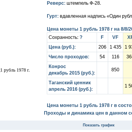
Реверс:
штемпель Ф-28.
Гурт:
вдавленная надпись «Один рубл
Цена монеты 1 рубль 1978 г на
8/8/
Сохранность:
?
F
VF
X
Цена (руб.):
206
1 435
1 9
Число проходов:
54
116
36
Конрос
850
декабрь 2015 (руб.):
Таганский ценник
1 5
апрель 2016 (руб.):
Цена монеты 1 рубль 1978 г в сост
Проходы и динамика цен в данном с
Показать график