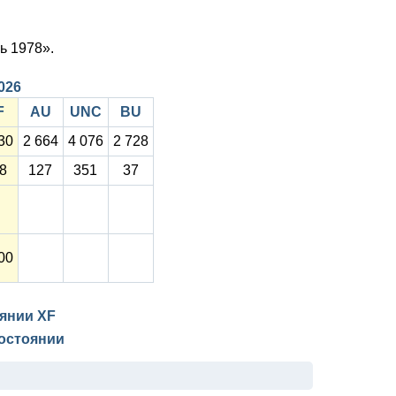
ь 1978».
2026
F
AU
UNC
BU
30
2 664
4 076
2 728
8
127
351
37
00
оянии
XF
остоянии