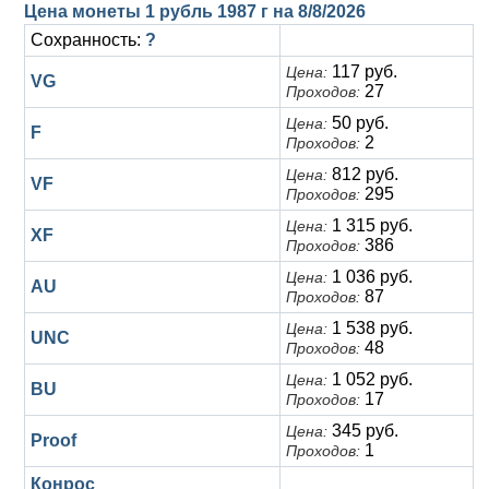
Анна Иоанновна (1730-1740)
Цена монеты 1 рубль 1987 г на
Памятные и донативные
Сибирские монеты
Серебро
8/8/2026
Сохранность:
?
Петр II (1727-1730)
Для Молдавии и Валахии
Медь
117 руб.
Цена:
VG
27
Проходов:
Екатерина I (1725-1727)
Таврические монеты
Для Пруссии
50 руб.
Цена:
F
2
Проходов:
Петр I (1682-1725)
Ливонезы
812 руб.
Цена:
VF
Альбертусталер
Золото
295
Проходов:
1 315 руб.
Цена:
XF
Серебро
386
Проходов:
1 036 руб.
Цена:
Медь
AU
87
Проходов:
Для Речи Посполитой
1 538 руб.
Цена:
UNC
48
Проходов:
1 052 руб.
Цена:
BU
17
Проходов:
345 руб.
Цена:
Proof
1
Проходов:
Конрос