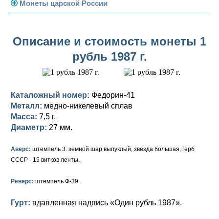
Погодовка СССР
Монеты царской России
Памятные и юбилейные
Монеты 1958 года
Николай II (1894-1917)
Описание и стоимость монеты 1
Золотые червонцы
Александр III (1881-1894)
Золото
рубль 1987 г.
Памятные и юбилейные
Александр II (1855-1881)
Серебро
Золото
Николай I (1825-1855)
Медь
Серебро
Золото
Каталожный номер:
Федорин-41
Александр I (1801-1825)
Германская оккупация
Медь
Серебро
Платина, золото
Металл:
медно-никелевый сплав
Масса:
7,5 г.
Павел I (1796-1801)
Для Финляндии
Для Финляндии
Медь
Серебро
Золото
Диаметр:
27 мм.
Екатерина II (1762-1796)
Памятные и донативные
Памятные и донативные
Для Финляндии
Медь
Серебро
Золото
Аверс:
штемпель 3. земной шар выпуклый, звезда большая, герб
СССР - 15 витков ленты.
Петр III (1762)
Памятные и донативные
Для Грузии
Медь
Серебро
Золото
Реверс:
штемпель Ф-39.
Елизавета I (1741-1762)
Русско-Польские
Для Грузии
Медь
Серебро
Гурт:
вдавленная надпись «Один рубль 1987».
Иоанн Антонович (1740-1741)
Для Польши
Для Польши
Медь
Золото