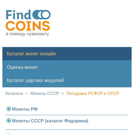
в помощь нумизмату
Каталог монет онлайн
Оценка монет
Каталог царских медалей
Каталоги
Монеты СССР
Погодовка РСФСР и СССР
>
>
Монеты РФ
Монеты СССР (каталог Федорина)
Современная Россия
Монеты 1991-1993 гг.