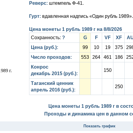
Реверс:
штемпель Ф-41.
Гурт:
вдавленная надпись «Один рубль 1989».
Цена монеты 1 рубль 1989 г на
8/8/2026
Сохранность:
?
G
F
VF
XF
A
Цена (руб.):
99
10
19
375
29
Число проходов:
553
264
461
186
25
Конрос
150
декабрь 2015 (руб.):
Таганский ценник
250
апрель 2016 (руб.):
Цена монеты 1 рубль 1989 г в сос
Проходы и динамика цен в данном с
Показать график