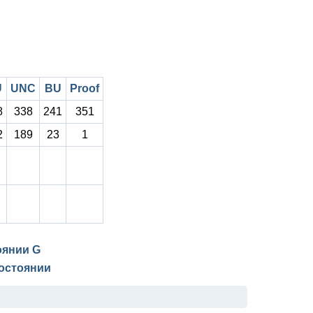
U
UNC
BU
Proof
8
338
241
351
2
189
23
1
тоянии
G
остоянии