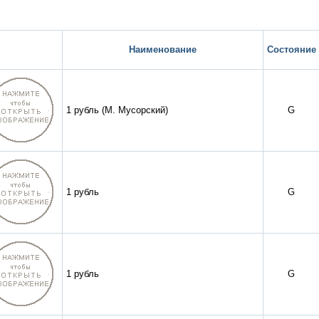
Наименование
Состояние
1 рубль (М. Мусорский)
G
1 рубль
G
1 рубль
G