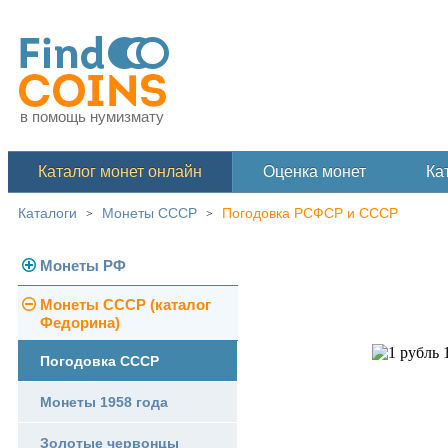
в помощь нумизмату
Каталог монет онлайн
Оценка монет
Ка
Каталоги
Монеты СССР
Погодовка РСФСР и СССР
>
>
Монеты РФ
Монеты СССР (каталог
Современная Россия
Федорина)
Монеты 1991-1993 гг.
Погодовка СССР
Памятные и юбилейные
Монеты 1958 года
Золотые червонцы