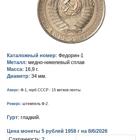
Анна Иоанновна (1730-1740)
Памятные и донативные
Сибирские монеты
Серебро
Петр II (1727-1730)
Для Молдавии и Валахии
Медь
Екатерина I (1725-1727)
Таврические монеты
Для Пруссии
Петр I (1682-1725)
Ливонезы
Альбертусталер
Золото
Каталожный номер:
Федорин-1
Металл:
медно-никелевый сплав
Серебро
Масса:
16,9 г.
Диаметр:
34 мм.
Медь
Аверс:
Ф-1, герб СССР - 15 витков ленты.
Для Речи Посполитой
Реверс:
штемпель Ф-2.
Гурт:
гладкий.
Цена монеты 5 рублей 1958 г на
8/6/2026
Сохранность:
?