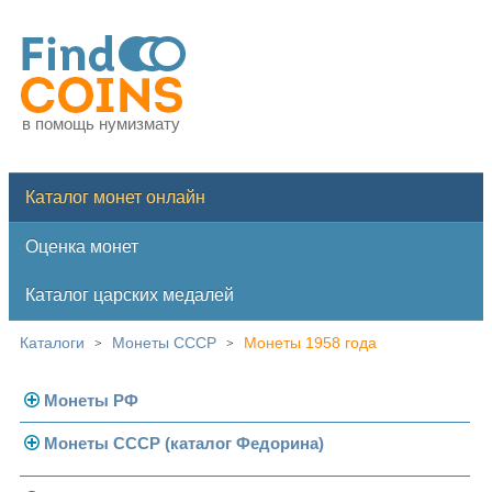
в помощь нумизмату
Каталог монет онлайн
Оценка монет
Каталог царских медалей
Каталоги
Монеты СССР
Монеты 1958 года
>
>
Монеты РФ
Монеты СССР (каталог Федорина)
Современная Россия
Монеты 1991-1993 гг.