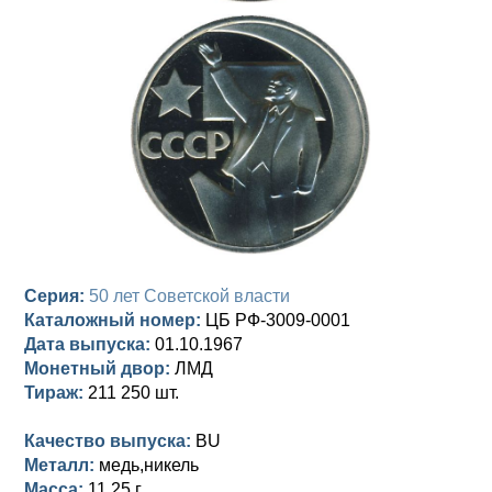
Анна Иоанновна (1730-1740)
Памятные и донативные
Сибирские монеты
Серебро
Петр II (1727-1730)
Для Молдавии и Валахии
Медь
Екатерина I (1725-1727)
Таврические монеты
Для Пруссии
Петр I (1682-1725)
Ливонезы
Альбертусталер
Золото
Серебро
Серия:
50 лет Советской власти
Медь
Каталожный номер:
ЦБ РФ-3009-0001
Дата выпуска:
01.10.1967
Для Речи Посполитой
Монетный двор:
ЛМД
Тираж:
211 250 шт.
Качество выпуска:
BU
Металл:
медь,никель
Масса:
11,25 г.