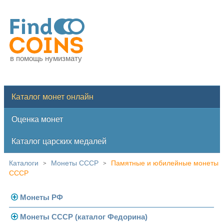
в помощь нумизмату
Каталог монет онлайн
Оценка монет
Каталог царских медалей
Каталоги
Монеты СССР
Памятные и юбилейные монеты
>
>
СССР
Монеты РФ
Монеты СССР (каталог Федорина)
Современная Россия