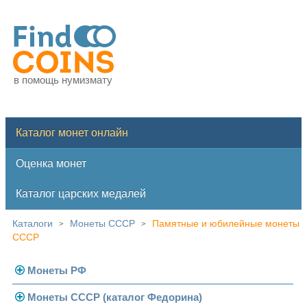
в помощь нумизмату
Каталог монет онлайн
Оценка монет
Каталог царских медалей
Каталоги
Монеты СССР
Памятные и юбилейные монеты
>
>
СССР
Монеты РФ
Монеты СССР (каталог Федорина)
Современная Россия