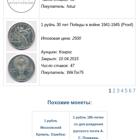
Покупатель: fotuz
1 рубль 30 лет Победы в войне 1941-1945
(Proof)
Итоговая цена: 2500
Аукцион: Конрос
Закрыт: 10.04.2015
Число ставок: 47
Покупатель: WikTor75
1
2
3
4
5
6
7
Похожие монеты:
1 рубль 185-летие
1 рубль
со дня рождения
Московский
русского поэта А.
Кремль. Ошибка:
С. Пушкина.