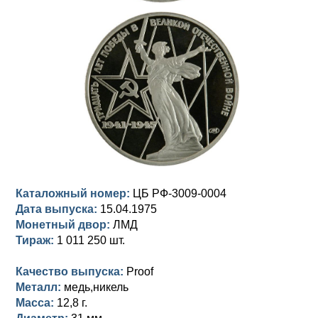
Анна Иоанновна (1730-1740)
Памятные и донативные
Сибирские монеты
Серебро
Петр II (1727-1730)
Для Молдавии и Валахии
Медь
Екатерина I (1725-1727)
Таврические монеты
Для Пруссии
Петр I (1682-1725)
Ливонезы
Альбертусталер
Золото
Серебро
Каталожный номер:
ЦБ РФ-3009-0004
Медь
Дата выпуска:
15.04.1975
Монетный двор:
ЛМД
Для Речи Посполитой
Тираж:
1 011 250 шт.
Качество выпуска:
Proof
Металл:
медь,никель
Масса:
12,8 г.