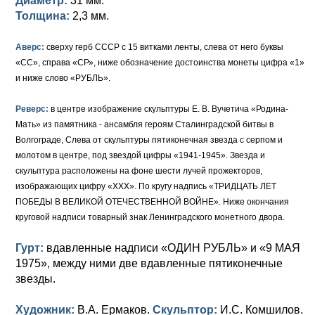
Диаметр:
31 мм.
Толщина:
2,3 мм.
Аверс:
сверху герб СССР с 15 витками ленты, слева от него буквы
«СС», справа «СР», ниже обозначение достоинства монеты цифра «1»
и ниже слово «РУБЛЬ».
Реверс:
в центре изображение скульптуры Е. В. Вучетича «Родина-
Мать» из памятника - ансамбля героям Сталинградской битвы в
Волгограде, Слева от скульптуры пятиконечная звезда с серпом и
молотом в центре, под звездой цифры «1941-1945». Звезда и
скульптура расположены на фоне шести лучей прожекторов,
изображающих цифру «XXX». По кругу надпись «ТРИДЦАТЬ ЛЕТ
ПОБЕДЫ В ВЕЛИКОЙ ОТЕЧЕСТВЕННОЙ ВОЙНЕ». Ниже окончания
круговой надписи товарный знак Ленинградского монетного двора.
Гурт:
вдавленные надписи «ОДИН РУБЛЬ» и «9 МАЯ
1975», между ними две вдавленные пятиконечные
звезды.
Художник:
В.А. Ермаков.
Скульптор:
И.С. Комшилов.