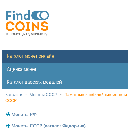
в помощь нумизмату
Каталог монет онлайн
Оценка монет
Каталог царских медалей
Каталоги
Монеты СССР
Памятные и юбилейные монеты
>
>
СССР
Монеты РФ
Монеты СССР (каталог Федорина)
Современная Россия