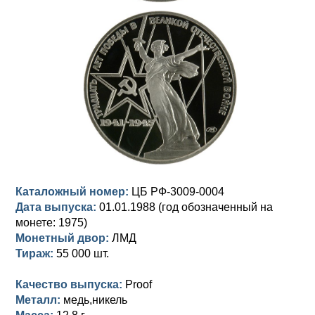
Анна Иоанновна (1730-1740)
Памятные и донативные
Сибирские монеты
Серебро
Петр II (1727-1730)
Для Молдавии и Валахии
Медь
Екатерина I (1725-1727)
Таврические монеты
Для Пруссии
Петр I (1682-1725)
Ливонезы
Альбертусталер
Золото
Серебро
Каталожный номер:
ЦБ РФ-3009-0004
Медь
Дата выпуска:
01.01.1988 (год обозначенный на
монете: 1975)
Для Речи Посполитой
Монетный двор:
ЛМД
Тираж:
55 000 шт.
Качество выпуска:
Proof
Металл:
медь,никель