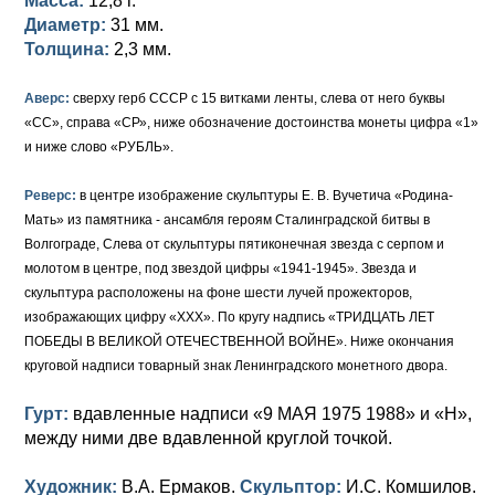
Масса:
12,8 г.
Диаметр:
31 мм.
Толщина:
2,3 мм.
Аверс:
сверху герб СССР с 15 витками ленты, слева от него буквы
«СС», справа «СР», ниже обозначение достоинства монеты цифра «1»
и ниже слово «РУБЛЬ».
Реверс:
в центре изображение скульптуры Е. В. Вучетича «Родина-
Мать» из памятника - ансамбля героям Сталинградской битвы в
Волгограде, Слева от скульптуры пятиконечная звезда с серпом и
молотом в центре, под звездой цифры «1941-1945». Звезда и
скульптура расположены на фоне шести лучей прожекторов,
изображающих цифру «XXX». По кругу надпись «ТРИДЦАТЬ ЛЕТ
ПОБЕДЫ В ВЕЛИКОЙ ОТЕЧЕСТВЕННОЙ ВОЙНЕ». Ниже окончания
круговой надписи товарный знак Ленинградского монетного двора.
Гурт:
вдавленные надписи «9 МАЯ 1975 1988» и «Н»,
между ними две вдавленной круглой точкой.
Художник:
В.А. Ермаков.
Скульптор:
И.С. Комшилов.