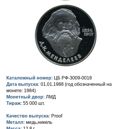
Анна Иоанновна (1730-1740)
Памятные и донативные
Сибирские монеты
Серебро
Петр II (1727-1730)
Для Молдавии и Валахии
Медь
Екатерина I (1725-1727)
Таврические монеты
Для Пруссии
Петр I (1682-1725)
Ливонезы
Альбертусталер
Золото
Серебро
Каталожный номер:
ЦБ РФ-3009-0018
Медь
Дата выпуска:
01.01.1988 (год обозначенный на
монете: 1984)
Для Речи Посполитой
Монетный двор:
ЛМД
Тираж:
55 000 шт.
Качество выпуска:
Proof
Металл:
медь,никель
Масса:
12,8 г.