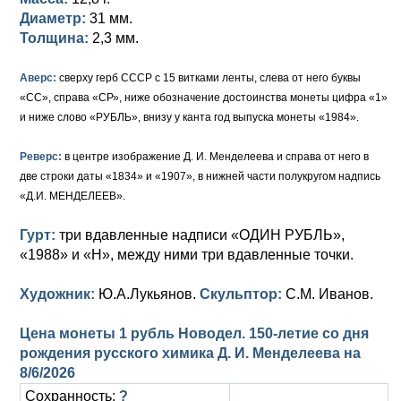
Диаметр:
31 мм.
Толщина:
2,3 мм.
Аверс:
сверху герб СССР с 15 витками ленты, слева от него буквы
«СС», справа «СР», ниже обозначение достоинства монеты цифра «1»
и ниже слово «РУБЛЬ», внизу у канта год выпуска монеты «1984».
Реверс:
в центре изображение Д. И. Менделеева и справа от него в
две строки даты «1834» и «1907», в нижней части полукругом надпись
«Д.И. МЕНДЕЛЕЕВ».
Гурт:
три вдавленные надписи «ОДИН РУБЛЬ»,
«1988» и «Н», между ними три вдавленные точки.
Художник:
Ю.А.Лукьянов.
Скульптор:
С.М. Иванов.
Цена монеты 1 рубль Новодел. 150-летие со дня
рождения русского химика Д. И. Менделеева на
8/6/2026
Сохранность:
?