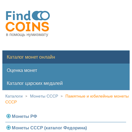
в помощь нумизмату
Каталог монет онлайн
Оценка монет
Каталог царских медалей
Каталоги
Монеты СССР
Памятные и юбилейные монеты
>
>
СССР
Монеты РФ
Монеты СССР (каталог Федорина)
Современная Россия