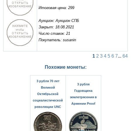
Итоговая цена: 299
Аукцион: Аукцион СПБ
Закрыт: 18.08.2021
Число ставок: 21
Покупатель: susanin
1
2
3
4
5
6
7
...
64
Похожие монеты:
3 рубля 70 лет
3 рубля
Великой
Годовщина
Октябрьской
землетрясения в
социалистической
Армении Proof
революции UNC