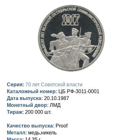
Анна Иоанновна (1730-1740)
Памятные и донативные
Сибирские монеты
Серебро
Петр II (1727-1730)
Для Молдавии и Валахии
Медь
Екатерина I (1725-1727)
Таврические монеты
Для Пруссии
Петр I (1682-1725)
Ливонезы
Альбертусталер
Золото
Серебро
Серия:
70 лет Советской власти
Медь
Каталожный номер:
ЦБ РФ-3011-0001
Дата выпуска:
20.10.1987
Для Речи Посполитой
Монетный двор:
ЛМД
Тираж:
200 000 шт.
Качество выпуска:
Proof
Металл:
медь,никель
Масса:
14,35 г.