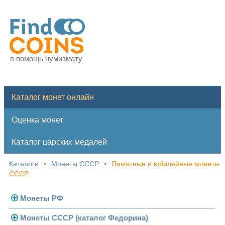
в помощь нумизмату
Каталог монет онлайн
Оценка монет
Каталог царских медалей
Каталоги
Монеты СССР
Памятные и юбилейные монеты
>
>
СССР
Монеты РФ
Монеты СССР (каталог Федорина)
Современная Россия