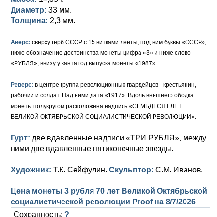
Диаметр:
33 мм.
Толщина:
2,3 мм.
Аверс:
сверху герб СССР с 15 витками ленты, под ним буквы «СССР»,
ниже обозначение достоинства монеты цифра «3» и ниже слово
«РУБЛЯ», внизу у канта год выпуска монеты «1987».
Реверс:
в центре группа революционных гвардейцев - крестьянин,
рабочий и солдат. Над ними дата «1917». Вдоль внешнего ободка
монеты полукругом расположена надпись «СЕМЬДЕСЯТ ЛЕТ
ВЕЛИКОЙ ОКТЯБРЬСКОЙ СОЦИАЛИСТИЧЕСКОЙ РЕВОЛЮЦИИ».
Гурт:
две вдавленные надписи «ТРИ РУБЛЯ», между
ними две вдавленные пятиконечные звезды.
Художник:
Т.К. Сейфулин.
Скульптор:
С.М. Иванов.
Цена монеты 3 рубля 70 лет Великой Октябрьской
социалистической революции Proof на
8/7/2026
Сохранность:
?