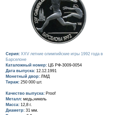
Анна Иоанновна (1730-1740)
Памятные и донативные
Сибирские монеты
Серебро
Петр II (1727-1730)
Для Молдавии и Валахии
Медь
Екатерина I (1725-1727)
Таврические монеты
Для Пруссии
Петр I (1682-1725)
Ливонезы
Альбертусталер
Золото
Серия:
XXV летние олимпийские игры 1992 года в
Барселоне
Серебро
Каталожный номер:
ЦБ РФ-3009-0054
Дата выпуска:
12.12.1991
Медь
Монетный двор:
ЛМД
Тираж:
250 000 шт.
Для Речи Посполитой
Качество выпуска:
Proof
Металл:
медь,никель
Масса:
12,8 г.
Диаметр:
31 мм.