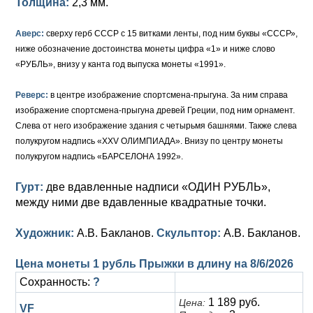
Толщина:
2,3 мм.
Аверс:
сверху герб СССР с 15 витками ленты, под ним буквы «СССР»,
ниже обозначение достоинства монеты цифра «1» и ниже слово
«РУБЛЬ», внизу у канта год выпуска монеты «1991».
Реверс:
в центре изображение спортсмена-прыгуна. За ним справа
изображение спортсмена-прыгуна древей Греции, под ним орнамент.
Слева от него изображение здания с четырьмя башнями. Также слева
полукругом надпись «XXV ОЛИМПИАДА». Внизу по центру монеты
полукругом надпись «БАРСЕЛОНА 1992».
Гурт:
две вдавленные надписи «ОДИН РУБЛЬ»,
между ними две вдавленные квадратные точки.
Художник:
А.В. Бакланов.
Скульптор:
А.В. Бакланов.
Цена монеты 1 рубль Прыжки в длину на
8/6/2026
Сохранность:
?
1 189 руб.
Цена:
VF