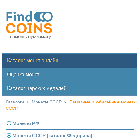
в помощь нумизмату
Каталог монет онлайн
Оценка монет
Каталог царских медалей
Каталоги
Монеты СССР
Памятные и юбилейные монеты
>
>
СССР
Монеты РФ
Монеты СССР (каталог Федорина)
Современная Россия