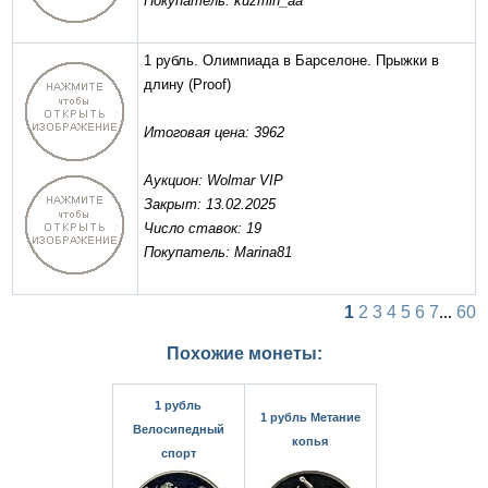
Покупатель: kuzmin_aa
1 рубль. Олимпиада в Барселоне. Прыжки в
длину
(Proof)
Итоговая цена: 3962
Аукцион: Wolmar VIP
Закрыт: 13.02.2025
Число ставок: 19
Покупатель: Marina81
1
2
3
4
5
6
7
...
60
Похожие монеты:
1 рубль
1 рубль Метание
Велосипедный
копья
спорт