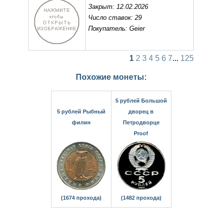
Закрыт: 12.02.2026
Число ставок: 29
Покупатель: Geier
1
2
3
4
5
6
7
...
125
Похожие монеты:
5 рублей Большой
5 рублей Рыбный
дворец в
филин
Петродворце
Proof
(1674 прохода)
(1482 прохода)