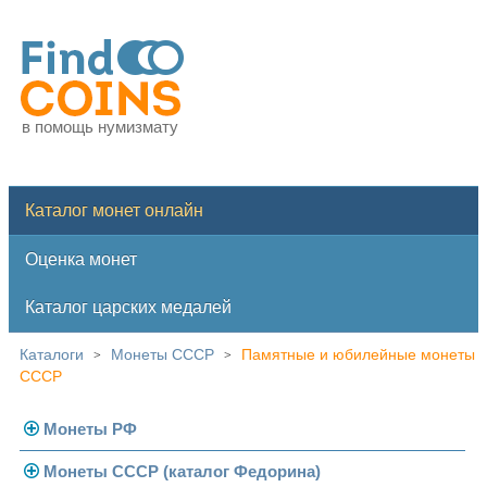
в помощь нумизмату
Каталог монет онлайн
Оценка монет
Каталог царских медалей
Каталоги
Монеты СССР
Памятные и юбилейные монеты
>
>
СССР
Монеты РФ
Монеты СССР (каталог Федорина)
Современная Россия