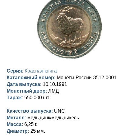
Анна Иоанновна (1730-1740)
Памятные и донативные
Сибирские монеты
Серебро
Петр II (1727-1730)
Для Молдавии и Валахии
Медь
Екатерина I (1725-1727)
Таврические монеты
Для Пруссии
Петр I (1682-1725)
Ливонезы
Альбертусталер
Золото
Серия:
Красная книга
Серебро
Каталожный номер:
Монеты России-3512-0001
Дата выпуска:
10.10.1991
Медь
Монетный двор:
ЛМД
Тираж:
550 000 шт.
Для Речи Посполитой
Качество выпуска:
UNC
Металл:
медь,цинк/медь,никель
Масса:
6,25 г.
Диаметр:
25 мм.