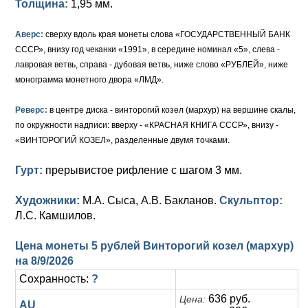
Толщина:
1,95 мм.
Аверс:
сверху вдоль края монеты слова «ГОСУДАРСТВЕННЫЙ БАНК
СССР», внизу год чеканки «1991», в середине номинал «5», слева -
лавровая ветвь, справа - дубовая ветвь, ниже слово «РУБЛЕЙ», ниже
монограмма монетного двора «ЛМД».
Реверс:
в центре диска - винторогий козел (мархур) на вершине скалы,
по окружности надписи: вверху - «КРАСНАЯ КНИГА СССР», внизу -
«ВИНТОРОГИЙ КОЗЕЛ», разделенные двумя точками.
Гурт:
прерывистое рифление с шагом 3 мм.
Художники:
М.А. Сыса, А.В. Бакланов.
Скульптор:
Л.С. Камшилов.
Цена монеты 5 рублей Винторогий козел (мархур)
на
8/9/2026
Сохранность:
?
636 руб.
Цена:
AU