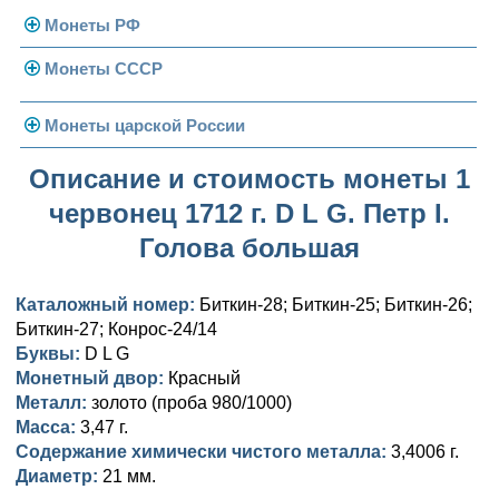
Монеты РФ
Монеты СССР
Современная Россия
Монеты 1991-1993 гг.
Погодовка СССР
Монеты царской России
Памятные и юбилейные
Монеты 1958 года
Николай II (1894-1917)
Описание и стоимость монеты 1
червонец 1712 г. D L G. Петр I.
Золотые червонцы
Александр III (1881-1894)
Золото
Голова большая
Памятные и юбилейные
Александр II (1855-1881)
Серебро
Золото
Каталожный номер:
Биткин-28; Биткин-25; Биткин-26;
Николай I (1825-1855)
Медь
Серебро
Золото
Биткин-27; Конрос-24/14
Буквы:
Александр I (1801-1825)
D L G
Германская оккупация
Медь
Серебро
Платина, золото
Монетный двор:
Красный
Павел I (1796-1801)
Для Финляндии
Для Финляндии
Медь
Серебро
Золото
Металл:
золото (проба 980/1000)
Масса:
3,47 г.
Екатерина II (1762-1796)
Памятные и донативные
Памятные и донативные
Для Финляндии
Медь
Серебро
Золото
Содержание химически чистого металла:
3,4006 г.
Диаметр:
21 мм.
Петр III (1762)
Памятные и донативные
Для Грузии
Медь
Серебро
Золото