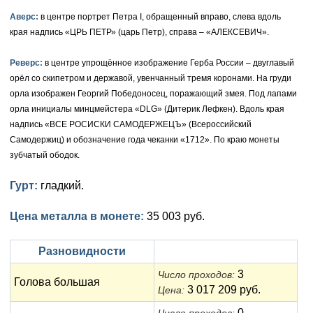
Аверс:
в центре портрет Петра I, обращенный вправо, слева вдоль
Елизавета I (1741-1762)
Русско-Польские
Для Грузии
Медь
Серебро
края надпись «ЦРЬ ПЕТР» (царь Петр), справа – «АЛЕКСЕВИЧ».
Иоанн Антонович (1740-1741)
Для Польши
Для Польши
Медь
Золото
Реверс:
в центре упрощённое изображение Герба России – двуглавый
орёл со скипетром и державой, увенчанный тремя коронами. На груди
Анна Иоанновна (1730-1740)
Памятные и донативные
Сибирские монеты
Серебро
орла изображен Георгий Победоносец, поражающий змея. Под лапами
Петр II (1727-1730)
орла инициалы минцмейстера «DLG» (Дитерик Лефкен). Вдоль края
Для Молдавии и Валахии
Медь
надпись «ВСЕ РОСИСКИ САМОДЕРЖЕЦЪ» (Всероссийский
Екатерина I (1725-1727)
Таврические монеты
Для Пруссии
Самодержиц) и обозначение года чеканки «1712». По краю монеты
зубчатый ободок.
Петр I (1682-1725)
Ливонезы
Гурт:
гладкий.
Альбертусталер
Золото
Цена металла в монете:
35 003 руб.
Серебро
Разновидности
Медь
3
Число проходов:
Голова большая
Для Речи Посполитой
3 017 209 руб.
Цена:
0