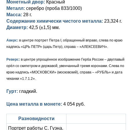
Монетный двор:
Красный
Металл:
серебро (проба 833/1000)
Елизавета I (1741-1762)
Русско-Польские
Для Грузии
Медь
Серебро
Масса:
28 г.
Содержание химически чистого металла:
23,324 г.
Иоанн Антонович (1740-1741)
Для Польши
Для Польши
Медь
Золото
Диаметр:
42,5 (±1,5) мм.
Анна Иоанновна (1730-1740)
Памятные и донативные
Сибирские монеты
Серебро
Аверс:
в центре портрет Петра I, обращенный вправо, слева по краю
Петр II (1727-1730)
Для Молдавии и Валахии
Медь
надпись «ЦРЬ ПЕТР» (царь Петр), справа – «АЛЕКСЕЕВИЧ».
Екатерина I (1725-1727)
Таврические монеты
Для Пруссии
Реверс:
в центре упрощённое изображение Герба России – двуглавый
орёл со скипетром и державой, увенчанный тремя коронами. Слева по
Петр I (1682-1725)
Ливонезы
краю надпись «МОСКОВСКИ» (московский), справа – «РУБЛЬ» и дата
чеканки «1.7.1.2».
Альбертусталер
Золото
Гурт:
гладкий.
Серебро
Цена металла в монете:
4 054 руб.
Медь
Для Речи Посполитой
Разновидности
Портрет работы C. Гуэна.