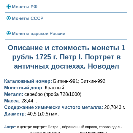
Монеты РФ
Монеты СССР
Современная Россия
Монеты 1991-1993 гг.
Погодовка СССР
Монеты царской России
Памятные и юбилейные
Монеты 1958 года
Николай II (1894-1917)
Описание и стоимость монеты 1
рубль 1725 г. Петр I. Портрет в
Золотые червонцы
Александр III (1881-1894)
Золото
античных доспехах. Новодел
Памятные и юбилейные
Александр II (1855-1881)
Серебро
Золото
Каталожный номер:
Биткин-991; Биткин-992
Николай I (1825-1855)
Медь
Серебро
Золото
Монетный двор:
Красный
Металл:
Александр I (1801-1825)
серебро (проба 728/1000)
Германская оккупация
Медь
Серебро
Платина, золото
Масса:
28,44 г.
Павел I (1796-1801)
Для Финляндии
Для Финляндии
Медь
Серебро
Золото
Содержание химически чистого металла:
20,7043 г.
Диаметр:
40,5 (±0,5) мм.
Екатерина II (1762-1796)
Памятные и донативные
Памятные и донативные
Для Финляндии
Медь
Серебро
Золото
Аверс:
в центре портрет Петра I, обращенный вправо, справа вдоль
Петр III (1762)
Памятные и донативные
Для Грузии
Медь
Серебро
Золото