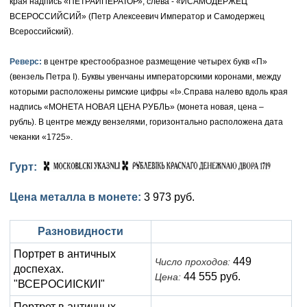
края надпись «ПЕТРАИПЕРАТОР», слева - «ИСАМОДЕРЖЕЦ
ВСЕРОССИЙСИЙ» (Петр Алексеевич Император и Самодержец
Елизавета I (1741-1762)
Русско-Польские
Для Грузии
Медь
Серебро
Всероссийский).
Иоанн Антонович (1740-1741)
Для Польши
Для Польши
Медь
Золото
Реверс:
в центре крестообразное размещение четырех букв «П»
(вензель Петра I). Буквы увенчаны императорскими коронами, между
Анна Иоанновна (1730-1740)
Памятные и донативные
Сибирские монеты
Серебро
которыми расположены римские цифры «I».Справа налево вдоль края
Петр II (1727-1730)
надпись «МОНЕТА НОВАЯ ЦЕНА РУБЛЬ» (монета новая, цена –
Для Молдавии и Валахии
Медь
рубль). В центре между вензелями, горизонтально расположена дата
Екатерина I (1725-1727)
Таврические монеты
Для Пруссии
чеканки «1725».
Петр I (1682-1725)
Ливонезы
Гурт:
Альбертусталер
Золото
Цена металла в монете:
3 973 руб.
Серебро
Разновидности
Медь
Портрет в античных
449
Число проходов:
доспехах.
Для Речи Посполитой
44 555 руб.
Цена:
"ВСЕРОСИIСКИI"
Портрет в античных