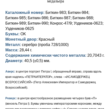
Елизавета I (1741-1762)
Русско-Польские
Для Грузии
Медь
Серебро
Каталожный номер:
Биткин-983; Биткин-984;
Биткин-985; Биткин-986; Биткин-987; Биткин-988;
Иоанн Антонович (1740-1741)
Для Польши
Для Польши
Медь
Золото
Биткин-989; Биткин-990; Конрос-47/9; Уздеников-0623;
Анна Иоанновна (1730-1740)
Памятные и донативные
Сибирские монеты
Серебро
Уздеников-0625
Буквы:
OK
Петр II (1727-1730)
Для Молдавии и Валахии
Медь
Монетный двор:
Красный
Металл:
серебро (проба 728/1000)
Екатерина I (1725-1727)
Таврические монеты
Для Пруссии
Масса:
28,44 г.
Содержание химически чистого металла:
20,7043 г.
Петр I (1682-1725)
Ливонезы
Диаметр:
40,5 (±0,5) мм.
Альбертусталер
Золото
Аверс:
в центре портрет Петра I, обращенный вправо, справа вдоль
края надпись «ПЕТРАИПЕРАТОР», слева - «ИСАМОДЕРЖЕЦ
Серебро
ВСЕРОССИЙСИЙ» (Петр Алексеевич Император и Самодержец
Всероссийский).
Медь
Для Речи Посполитой
Реверс:
в центре крестообразное размещение четырех букв «П»
(вензель Петра I). Буквы увенчаны императорскими коронами, между