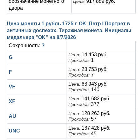
обозначение монетного
917 889 руб.
Цена:
двора
Цена монеты 1 рубль 1725 г. OK. Петр I Портрет в
античных доспехах. Тиражная монета. Инициалы
медальера "OK" на
8/7/2026
Сохранность:
?
14 453 руб.
Цена:
G
1
Проходов:
23 753 руб.
Цена:
F
7
Проходов:
63 943 руб.
Цена:
VF
140
Проходов:
141 682 руб.
Цена:
XF
377
Проходов:
128 263 руб.
Цена:
AU
57
Проходов:
137 428 руб.
Цена:
UNC
45
Проходов: