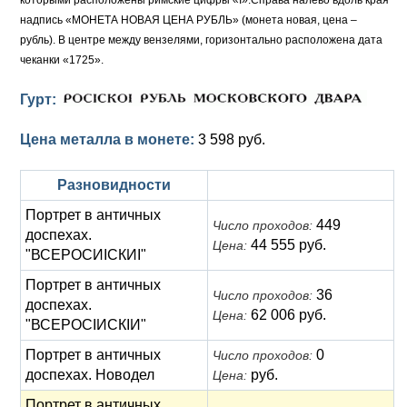
которыми расположены римские цифры «I».Справа налево вдоль края
надпись «МОНЕТА НОВАЯ ЦЕНА РУБЛЬ» (монета новая, цена –
рубль). В центре между вензелями, горизонтально расположена дата
чеканки «1725».
Гурт:
Цена металла в монете:
3 598 руб.
Разновидности
Портрет в античных
449
Число проходов:
доспехах.
44 555 руб.
Цена:
"ВСЕРОСИIСКИI"
Портрет в античных
36
Число проходов:
доспехах.
62 006 руб.
Цена:
"ВСЕРОСIИСКIИ"
Портрет в античных
0
Число проходов:
доспехах. Новодел
руб.
Цена:
Портрет в античных