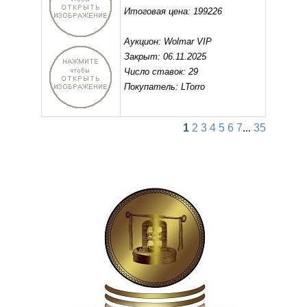
Итоговая цена: 199226
Аукцион: Wolmar VIP
Закрыт: 06.11.2025
Число ставок: 29
Покупатель: LTorro
1
2
3
4
5
6
7
...
35